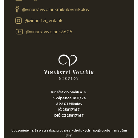
@vinarstvivolarikmikulovmikulov
@vinarstvi_volarik
@vinarstvivolarik3605
Vinařství Volařík a. s.
K Vápence 1811/2a
692 01 Mikulov
IČ 25817167
DIČ CZ25817167
Upozorňujeme, že platí zákaz prodeje alkoholických nápojů osobám mladším
18 let.