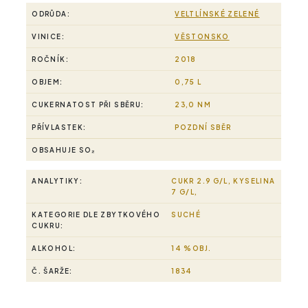
ODRŮDA:
VELTLÍNSKÉ ZELENÉ
VINICE:
VĚSTONSKO
ROČNÍK:
2018
OBJEM:
0,75 L
CUKERNATOST PŘI SBĚRU:
23,0 NM
PŘÍVLASTEK:
POZDNÍ SBĚR
OBSAHUJE SO₂
ANALYTIKY:
CUKR 2.9 G/L, KYSELINA
7 G/L,
KATEGORIE DLE ZBYTKOVÉHO
SUCHÉ
CUKRU:
ALKOHOL:
14 %OBJ.
Č. ŠARŽE:
1834