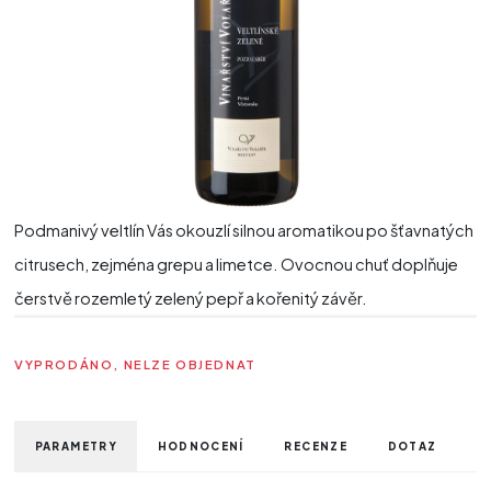
Podmanivý veltlín Vás okouzlí silnou aromatikou po šťavnatých
citrusech, zejména grepu a limetce. Ovocnou chuť doplňuje
čerstvě rozemletý zelený pepř a kořenitý závěr.
VYPRODÁNO, NELZE OBJEDNAT
PARAMETRY
HODNOCENÍ
RECENZE
DOTAZ