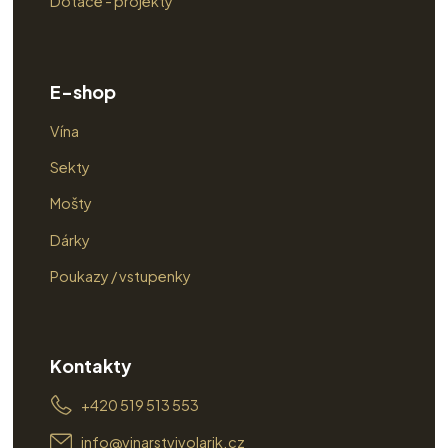
Dotace - projekty
E-shop
Vína
Sekty
Mošty
Dárky
Poukazy / vstupenky
Kontakty
+420 519 513 553
info@vinarstvivolarik.cz