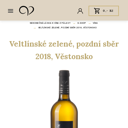
0,- Kč
NEKONEČNÁ LÁSKA K VÍNU Z PÁLAVY
E‑SHOP
VÍNA
VELTLÍNSKÉ ZELENÉ, POZDNÍ SBĚR 2018, VĚSTONSKO
Veltlínské zelené, pozdní sběr
2018, Věstonsko