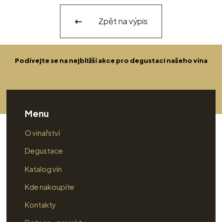
Zpět na výpis
Podívejte se na nejbližší akce pro degustaci našeho vína
Menu
O vinařství
Degustace
Katalog vín
Kde nakoupíte
Kontakty