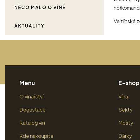
NĚCO MÁLO O VÍNĚ
hořkomandlo
Veltlínské z
AKTUALITY
Menu
E-shop
O vinařství
Vína
Degustace
Sekty
Katalog vín
Mošty
Kde nakoupíte
Dárky