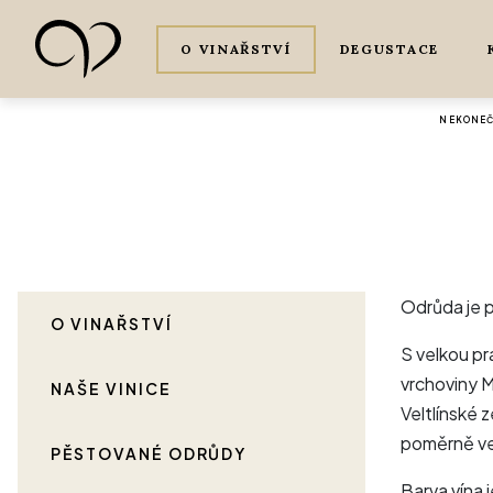
O VINAŘSTVÍ
DEGUSTACE
NEKONEČ
Odrůda je p
O VINAŘSTVÍ
S velkou pr
vrchoviny M
NAŠE VINICE
Veltlínské 
poměrně vel
PĚSTOVANÉ ODRŮDY
Barva vína 