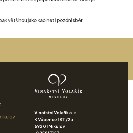
ě pak většinou jako kabinet i pozdní sběr.
z
Vinařství Volařík a. s.
mikulov
K Vápence 1811/2a
692 01 Mikulov