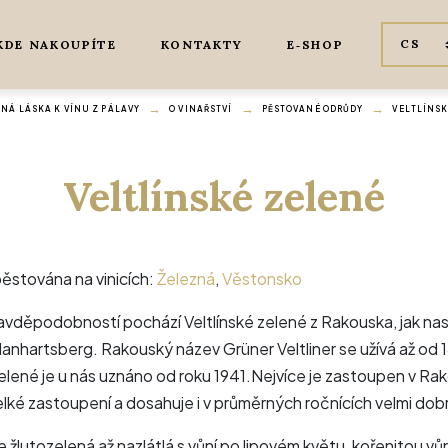
KDE NAKOUPÍTE
KONTAKTY
E‑SHOP
NÁ LÁSKA K VÍNU Z PÁLAVY
O VINAŘSTVÍ
PĚSTOVANÉ ODRŮDY
VELTLÍNSK
Veltlínské zelené
ěstována na vinicích:
Železná
,
Věstonsko
avděpodobností pochází Veltlínské zelené z Rakouska, jak na
anhartsberg. Rakouský název Grüner Veltliner se užívá až od 1
zelené je u nás uznáno od roku 1941.Nejvíce je zastoupen v Ra
ké zastoupení a dosahuje i v průměrných ročnících velmi dobr
je žlutozelená až nazlátlá s vůní po lipovém květu, kořenitou v