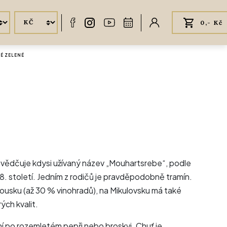
0,- Kč
É ZELENÉ
svědčuje kdysi užívaný název „Mouhartsrebe“, podle
8. století. Jedním z rodičů je pravděpodobně tramín.
kousku (až 30 % vinohradů), na Mikulovsku má také
ých kvalit.
ůní po rozemletém pepři nebo broskvi. Chuť je