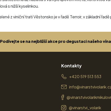
vá s nižší kyselinkou.
elené z viniční trati Věstonsko je v řadě Terroir, v základní řad
Podívejte se na nejbližší akce pro degustaci našeho vína
Kontakty
+420 519 513 553
info@vinarstvivolarik.c
@vinarstvivolarikmikulov
@vinarstvi_volarik