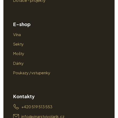
Dotace - projekty
E-shop
Vína
Sekty
Mošty
Dárky
Poukazy / vstupenky
Kontakty
+420 519 513 553
info@vinarstvivolarik.cz