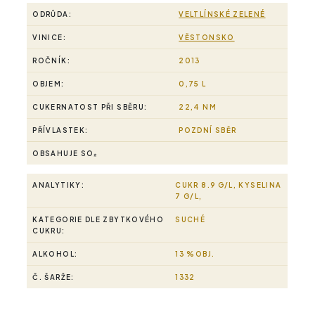
ODRŮDA:
VELTLÍNSKÉ ZELENÉ
VINICE:
VĚSTONSKO
ROČNÍK:
2013
OBJEM:
0,75 L
CUKERNATOST PŘI SBĚRU:
22,4 NM
PŘÍVLASTEK:
POZDNÍ SBĚR
OBSAHUJE SO₂
ANALYTIKY:
CUKR 8.9 G/L, KYSELINA
7 G/L,
KATEGORIE DLE ZBYTKOVÉHO
SUCHÉ
CUKRU:
ALKOHOL:
13 %OBJ.
Č. ŠARŽE:
1332