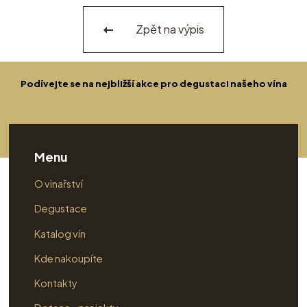
Zpět na výpis
Podívejte se na nejbližší akce pro degustaci našeho vína
Menu
O vinařství
Degustace
Katalog vín
Kde nakoupíte
Kontakty