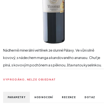
Nádherně minerální veltlínek ze slunné Pálavy. Ve vůni silně
kovový, s nádechem manga a kandovaného ananasu. Chuť je
plná, s kovovým podtónem a s pěknou, šťavnatou kyselinkou.
VYPRODÁNO, NELZE OBJEDNAT
PARAMETRY
HODNOCENÍ
RECENZE
DOTAZ