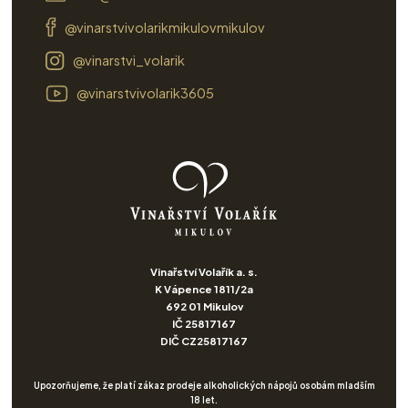
@vinarstvivolarikmikulovmikulov
@vinarstvi_volarik
@vinarstvivolarik3605
Vinařství Volařík a. s.
K Vápence 1811/2a
692 01 Mikulov
IČ 25817167
DIČ CZ25817167
Upozorňujeme, že platí zákaz prodeje alkoholických nápojů osobám mladším
18 let.