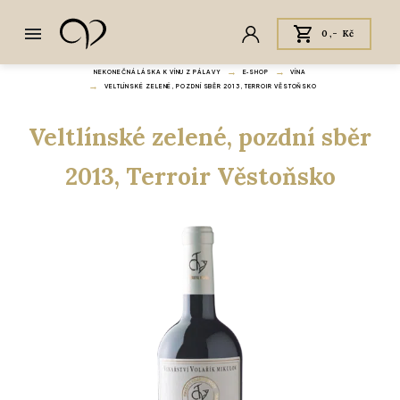
0,- Kč
NEKONEČNÁ LÁSKA K VÍNU Z PÁLAVY
E‑SHOP
VÍNA
VELTLÍNSKÉ ZELENÉ, POZDNÍ SBĚR 2013, TERROIR VĚSTOŇSKO
Veltlínské zelené, pozdní sběr
2013, Terroir Věstoňsko