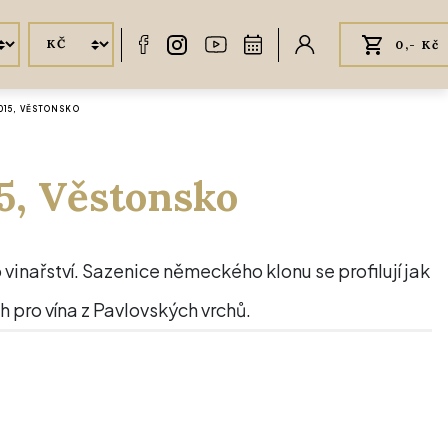
0,- Kč
015, VĚSTONSKO
5, Věstonsko
vinařství. Sazenice německého klonu se profilují jak
h pro vína z Pavlovských vrchů.