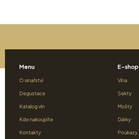
Menu
E-shop
O vinařství
Vína
Degustace
Sekty
Katalog vín
Mošty
Kde nakoupíte
Dárky
Kontakty
Poukazy 