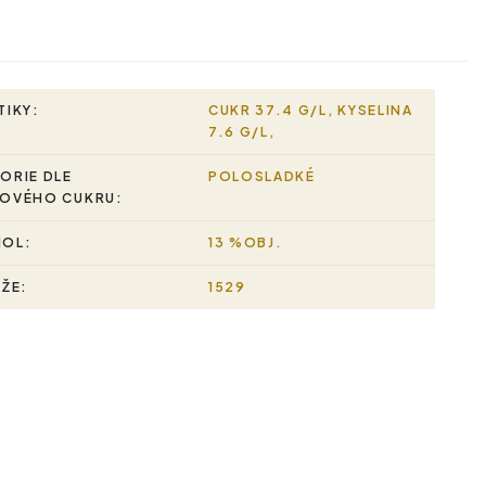
TIKY:
CUKR 37.4 G/L, KYSELINA
7.6 G/L,
ORIE DLE
POLOSLADKÉ
OVÉHO CUKRU:
HOL:
13 %OBJ.
RŽE:
1529