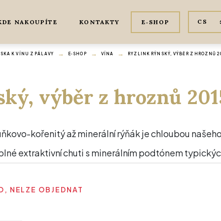
KDE NAKOUPÍTE
KONTAKTY
E‑SHOP
KA K VÍNU Z PÁLAVY
E‑SHOP
VÍNA
RYZLINK RÝNSKÝ, VÝBĚR Z HROZNŮ 2
ský, výběr z hroznů 201
ňkovo-kořenitý až minerální rýňák je chloubou našeho 
 plné extraktivní chuti s minerálním podtónem typickýc
, NELZE OBJEDNAT