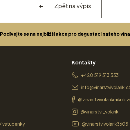
Zpět na výpis
Podívejte se na nejbližší akce pro degustaci našeho vína
Kontakty
+420 519 513 553
info@vinarstvivolarik.c
@vinarstvivolarikmikulov
@vinarstvi_volarik
/ vstupenky
@vinarstvivolarik3605