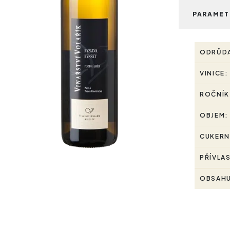
PARAMET
ODRŮD
VINICE:
ROČNÍK
OBJEM:
CUKERN
PŘÍVLA
OBSAHU