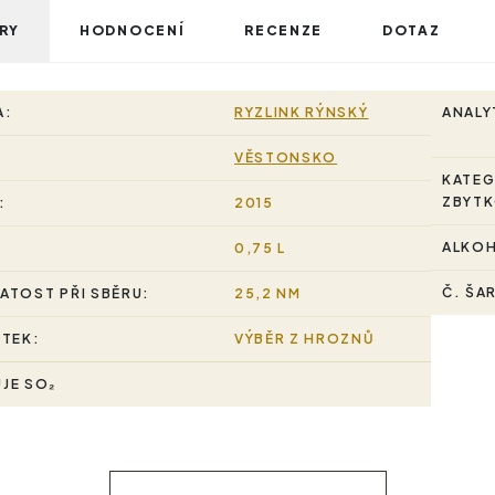
RY
HODNOCENÍ
RECENZE
DOTAZ
A:
RYZLINK RÝNSKÝ
ANALY
VĚSTONSKO
KATEG
ZBYTK
:
2015
ALKO
0,75 L
Č. ŠA
ATOST PŘI SBĚRU:
25,2 NM
STEK:
VÝBĚR Z HROZNŮ
JE SO₂