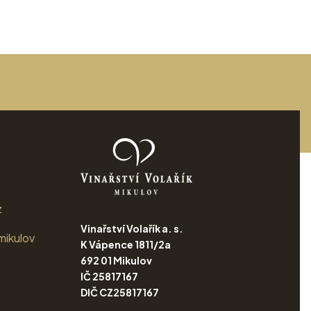
z
Vinařství Volařík a. s.
mikulov
K Vápence 1811/2a
692 01 Mikulov
IČ 25817167
DIČ CZ25817167