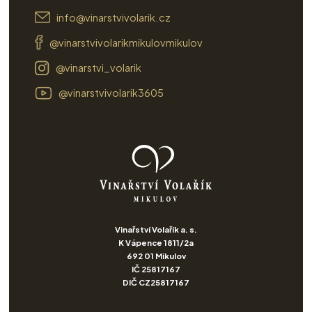
info@vinarstvivolarik.cz
@vinarstvivolarikmikulovmikulov
@vinarstvi_volarik
@vinarstvivolarik3605
Vinařství Volařík a. s.
K Vápence 1811/2a
692 01 Mikulov
IČ 25817167
DIČ CZ25817167