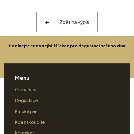
Zpět na výpis
Podívejte se na nejbližší akce pro degustaci našeho vína
Menu
O vinařství
Degustace
Katalog vín
Kde nakoupíte
Kontakty