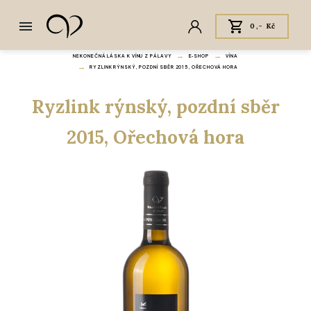
0,- Kč
NEKONEČNÁ LÁSKA K VÍNU Z PÁLAVY
E‑SHOP
VÍNA
RYZLINK RÝNSKÝ, POZDNÍ SBĚR 2015, OŘECHOVÁ HORA
Ryzlink rýnský, pozdní sběr
2015, Ořechová hora