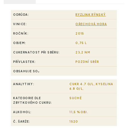
ODRŮDA:
RYZLINK RÝNSKÝ
VINICE:
OŘECHOVÁ HORA
ROČNÍK:
2015
OBJEM:
0,75 L
CUKERNATOST PŘI SBĚRU:
23,2 NM
PŘÍVLASTEK:
POZDNÍ SBĚR
OBSAHUJE SO₂
ANALYTIKY:
CUKR 4.7 G/L, KYSELINA
6.8 G/L,
KATEGORIE DLE
SUCHÉ
ZBYTKOVÉHO CUKRU:
ALKOHOL:
11,5 %OBJ.
Č. ŠARŽE:
1520