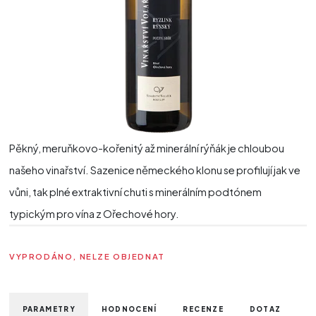
Pěkný, meruňkovo-kořenitý až minerální rýňák je chloubou
našeho vinařství. Sazenice německého klonu se profilují jak ve
vůni, tak plné extraktivní chuti s minerálním podtónem
typickým pro vína z Ořechové hory.
VYPRODÁNO, NELZE OBJEDNAT
PARAMETRY
HODNOCENÍ
RECENZE
DOTAZ