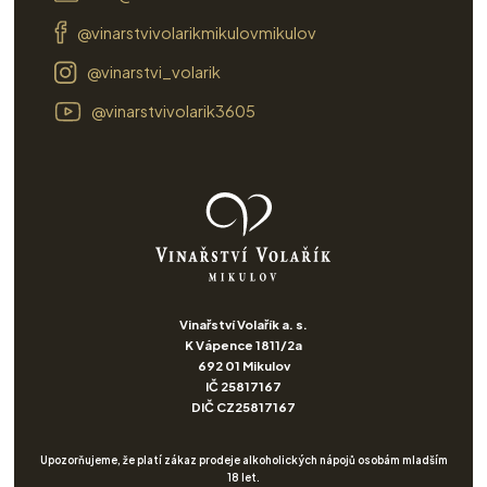
@vinarstvivolarikmikulovmikulov
@vinarstvi_volarik
@vinarstvivolarik3605
Vinařství Volařík a. s.
K Vápence 1811/2a
692 01 Mikulov
IČ 25817167
DIČ CZ25817167
Upozorňujeme, že platí zákaz prodeje alkoholických nápojů osobám mladším
18 let.