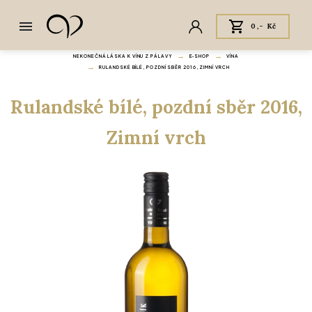
0,- Kč
NEKONEČNÁ LÁSKA K VÍNU Z PÁLAVY
E‑SHOP
VÍNA
RULANDSKÉ BÍLÉ, POZDNÍ SBĚR 2016, ZIMNÍ VRCH
Rulandské bílé, pozdní sběr 2016,
Zimní vrch