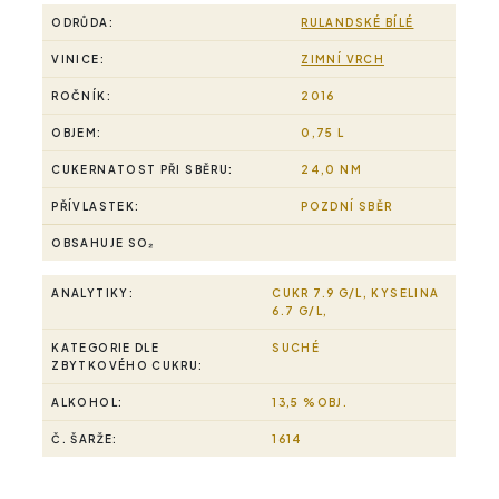
ODRŮDA:
RULANDSKÉ BÍLÉ
VINICE:
ZIMNÍ VRCH
ROČNÍK:
2016
OBJEM:
0,75 L
CUKERNATOST PŘI SBĚRU:
24,0 NM
PŘÍVLASTEK:
POZDNÍ SBĚR
OBSAHUJE SO₂
ANALYTIKY:
CUKR 7.9 G/L, KYSELINA
6.7 G/L,
KATEGORIE DLE
SUCHÉ
ZBYTKOVÉHO CUKRU:
ALKOHOL:
13,5 %OBJ.
Č. ŠARŽE:
1614