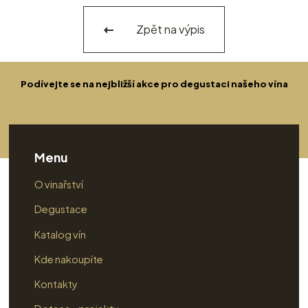
Zpět na výpis
Podívejte se na nejbližší akce pro degustaci našeho vína
Menu
O vinařství
Degustace
Katalog vín
Kde nakoupíte
Kontakty