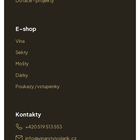
Dotace - projekty
E-shop
Vína
Sekty
Mošty
Dárky
Poukazy / vstupenky
Kontakty
+420 519 513 553
info@vinarstvivolarik.cz