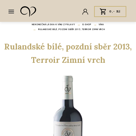
0,- Kč
NEKONEČNÁ LÁSKA K VÍNU Z PÁLAVY
E‑SHOP
VÍNA
RULANDSKÉ BÍLÉ, POZDNÍ SBĚR 2013, TERROIR ZIMNÍ VRCH
Rulandské bílé, pozdní sběr 2013,
Terroir Zimní vrch