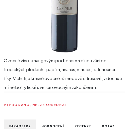
Ovocné víno s mangovým podtónem a plnou vůní po
tropických plodech - papája, ananas, maracuja a lehounce
fíky. V chuti je krásně ovocné až medově citrusové, v dochuti
mírně botrytické s velice ovocným zakončením.
VYPRODÁNO, NELZE OBJEDNAT
PARAMETRY
HODNOCENÍ
RECENZE
DOTAZ