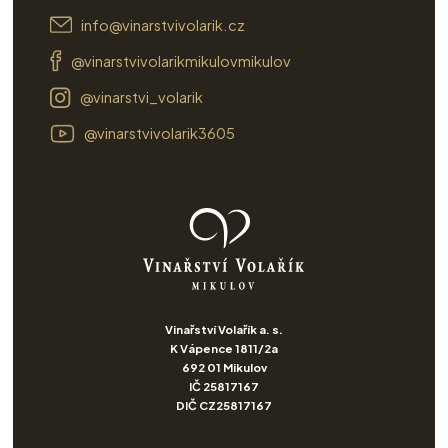
info@vinarstvivolarik.cz
@vinarstvivolarikmikulovmikulov
@vinarstvi_volarik
@vinarstvivolarik3605
Vinařství Volařík a. s.
K Vápence 1811/2a
692 01 Mikulov
IČ 25817167
DIČ CZ25817167