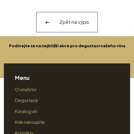
Zpět na výpis
Podívejte se na nejbližší akce pro degustaci našeho vína
Menu
O vinařství
Degustace
Katalog vín
Kde nakoupíte
Kontakty