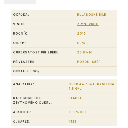
ODRŮDA:
RULANDSKÉ BÍLÉ
VINICE:
ZIMNÍ VRCH
ROČNÍK:
2013
OBJEM:
0,75 L
CUKERNATOST PŘI SBĚRU:
23,8 NM
PŘÍVLASTEK:
POZDNÍ SBĚR
OBSAHUJE SO₂
ANALYTIKY:
CUKR 46.7 G/L, KYSELINA
7.5 G/L,
KATEGORIE DLE
SLADKÉ
ZBYTKOVÉHO CUKRU:
ALKOHOL:
11,5 %OBJ.
Č. ŠARŽE:
1325