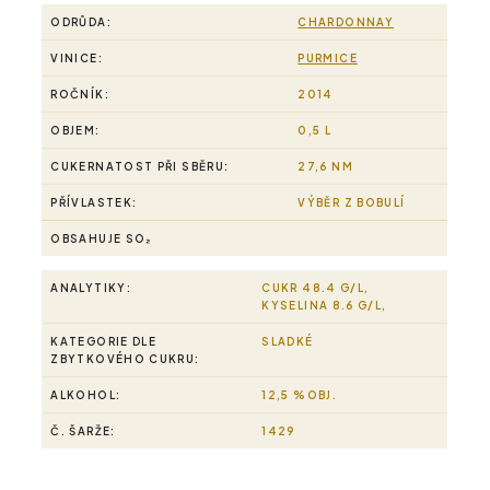
ODRŮDA:
CHARDONNAY
VINICE:
PURMICE
ROČNÍK:
2014
OBJEM:
0,5 L
CUKERNATOST PŘI SBĚRU:
27,6 NM
PŘÍVLASTEK:
VÝBĚR Z BOBULÍ
OBSAHUJE SO₂
ANALYTIKY:
CUKR 48.4 G/L,
KYSELINA 8.6 G/L,
KATEGORIE DLE
SLADKÉ
ZBYTKOVÉHO CUKRU:
ALKOHOL:
12,5 %OBJ.
Č. ŠARŽE:
1429