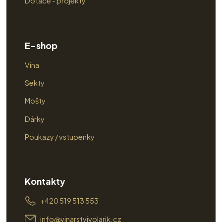
Dotace - projekty
E-shop
Vína
Sekty
Mošty
Dárky
Poukazy / vstupenky
Kontakty
+420 519 513 553
info@vinarstvivolarik.cz