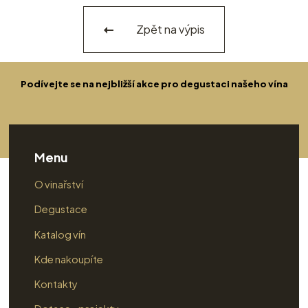
Zpět na výpis
Podívejte se na nejbližší akce pro degustaci našeho vína
Menu
O vinařství
Degustace
Katalog vín
Kde nakoupíte
Kontakty