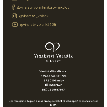
@vinarstvivolarikmikulovmikulov
@vinarstvi_volarik
@vinarstvivolarik3605
Vinařství Volařík a. s.
K Vápence 1811/2a
692 01 Mikulov
IČ 25817167
DIČ CZ25817167
Upozorňujeme, že platí zákaz prodeje alkoholických nápojů osobám mladším
18 let.