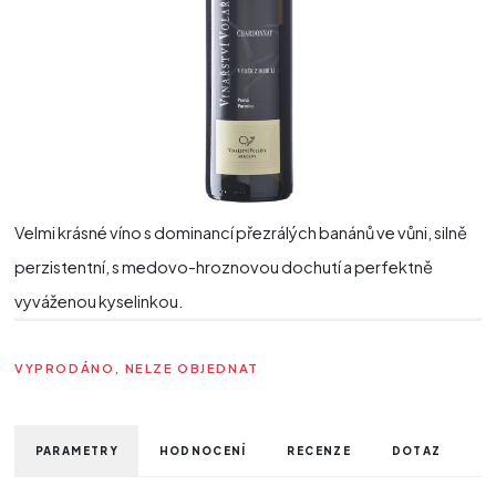
Velmi krásné víno s dominancí přezrálých banánů ve vůni, silně
perzistentní, s medovo-hroznovou dochutí a perfektně
vyváženou kyselinkou.
VYPRODÁNO, NELZE OBJEDNAT
PARAMETRY
HODNOCENÍ
RECENZE
DOTAZ