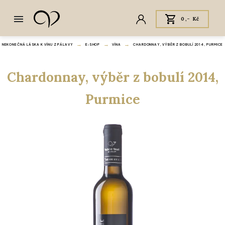
0,- Kč
NEKONEČNÁ LÁSKA K VÍNU Z PÁLAVY
E‑SHOP
VÍNA
CHARDONNAY, VÝBĚR Z BOBULÍ 2014, PURMICE
Chardonnay, výběr z bobulí 2014,
Purmice