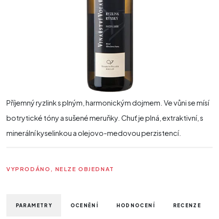
Příjemný ryzlink s plným, harmonickým dojmem. Ve vůni se mísí
botrytické tóny a sušené meruňky. Chuť je plná, extraktivní, s
minerální kyselinkou a olejovo-medovou perzistencí.
VYPRODÁNO, NELZE OBJEDNAT
PARAMETRY
OCENĚNÍ
HODNOCENÍ
RECENZE