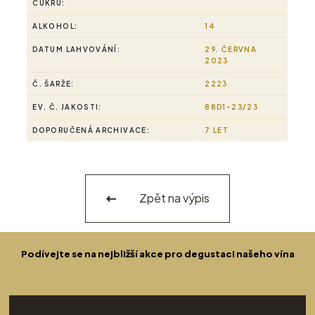
CUKRU:
ALKOHOL:
14
DATUM LAHVOVÁNÍ:
29. ČERVNA
2023
Č. ŠARŽE:
2223
EV. Č. JAKOSTI:
88D1-23/23
DOPORUČENÁ ARCHIVACE:
7 LET
Zpět na výpis
Podívejte se na nejbližší akce pro degustaci našeho vína