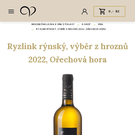
0,- Kč
NEKONEČNÁ LÁSKA K VÍNU Z PÁLAVY
E‑SHOP
VÍNA
RYZLINK RÝNSKÝ, VÝBĚR Z HROZNŮ 2022, OŘECHOVÁ HORA
Ryzlink rýnský, výběr z hroznů
2022, Ořechová hora