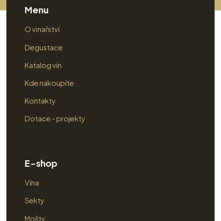
Menu
O vinařství
Degustace
Katalog vín
Kde nakoupíte
Kontakty
Dotace - projekty
E-shop
Vína
Sekty
Mošty