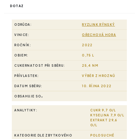
DOTAZ
ODRŮDA:
RYZLINK RÝNSKÝ
VINICE:
OŘECHOVÁ HORA
ROČNÍK:
2022
OBJEM:
0,75 L
CUKERNATOST PŘI SBĚRU:
25,4 NM
PŘÍVLASTEK:
VÝBĚR Z HROZNŮ
DATUM SBĚRU:
10. ŘÍJNA 2022
OBSAHUJE SO₂
ANALYTIKY:
CUKR 9,7 G/L
KYSELINA 7,9 G/L
EXTRAKT 29,6
G/L
KATEGORIE DLE ZBYTKOVÉHO
POLOSUCHÉ