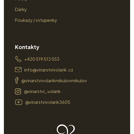
Dárky
Poukazy / vstupenky
Kontakty
+420 519 513 553
info@vinarstvivolarik.cz
@vinarstvivolarikmikulovmikulov
@vinarstvi_volarik
@vinarstvivolarik3605