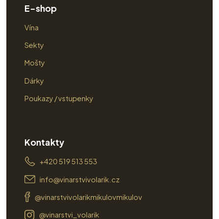
E-shop
Vína
Sekty
Mošty
Dárky
Poukazy / vstupenky
Kontakty
+420 519 513 553
info@vinarstvivolarik.cz
@vinarstvivolarikmikulovmikulov
@vinarstvi_volarik