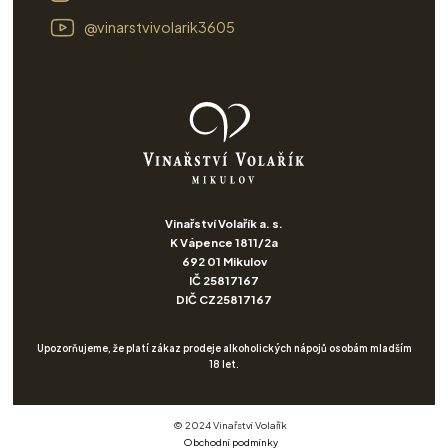
@vinarstvivolarik3605
Vinařství Volařík a. s.
K Vápence 1811/2a
692 01 Mikulov
IČ 25817167
DIČ CZ25817167
Upozorňujeme, že platí zákaz prodeje alkoholických nápojů osobám mladším
18 let.
© 2024 Vinařství Volařík
Obchodní podmínky