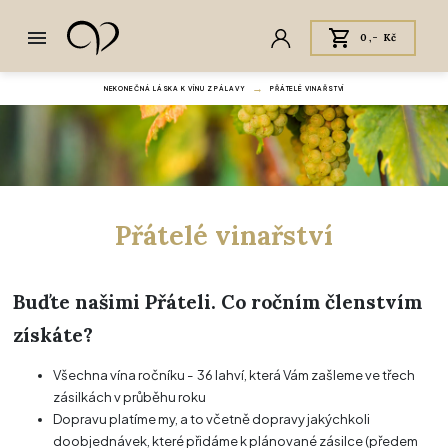
0,- Kč
NEKONEČNÁ LÁSKA K VÍNU Z PÁLAVY
PŘÁTELÉ VINAŘSTVÍ
Přátelé vinařství
Buďte našimi Přáteli. Co ročním členstvím
získáte?
Všechna vína ročníku - 36 lahví, která Vám zašleme ve třech
zásilkách v průběhu roku
Dopravu platíme my, a to včetně dopravy jakýchkoli
doobjednávek, které přidáme k plánované zásilce (předem