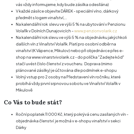
vás vždy informujeme, kdy bude zásilka odesílána)
V každé zásilce objevíte DÁREK - speciální víno, dárkový
předmět s logem vinařství,...
Na kalendářní rok slevu ve výši 5 % na ubytování v Penzionu
Volařík v Dolních Dunajovicích –
www.penzionvolarik.cz
Na kalendářní rok slevu ve výši 5 % na objednávku jakýchkoli
dalších vín z Vinařství Volařík. Platí pro osobní odběr na
vinařství (K Vápence, Mikulov) nebo při objednávce přes e-
shop na www.vinarstvivolarik.cz - do políčka "Zadejte kód"
stačí uvést číslo členství z voucheru. Doprava (mimo
plánované zásilky) je účtována dle podmínek e-shopu
Volný vstup pro 2 osoby na Představení vín ročníku, které
probíhá vždy první srpnovou sobotu ve Vinařství Volařík v
Mikulově
Co Vás to bude stát?
Roční poplatek 11 000 Kč, který pokrývá cenu zasílaných vín -
objednávka členství je možná v e-shopu vinařství v sekci
Dárky