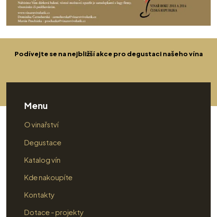
Podívejte se na nejbližší akce pro degustaci našeho vína
Menu
O vinařství
Degustace
Katalog vín
Kde nakoupíte
Kontakty
Dotace - projekty