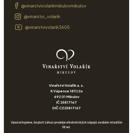
@vinarstvivolarikmikulovmikulov
@vinarstvi_volarik
@vinarstvivolarik3605
Vinařství Volařík a. s.
K Vápence 1811/2a
692 01 Mikulov
IČ 25817167
DIČ CZ25817167
Upozorňujeme, že platí zákaz prodeje alkoholických nápojů osobám mladším
18 let.