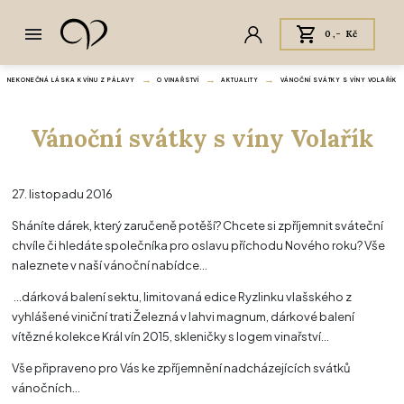
0,- Kč
NEKONEČNÁ LÁSKA K VÍNU Z PÁLAVY
O VINAŘSTVÍ
AKTUALITY
VÁNOČNÍ SVÁTKY S VÍNY VOLAŘÍK
Vánoční svátky s víny Volařík
27. listopadu 2016
Sháníte dárek, který zaručeně potěší? Chcete si zpříjemnit sváteční
chvíle či hledáte společníka pro oslavu příchodu Nového roku? Vše
naleznete v naší vánoční nabídce...
...dárková balení sektu, limitovaná edice Ryzlinku vlašského z
vyhlášené viniční trati Železná v lahvi magnum, dárkové balení
vítězné kolekce Král vín 2015, skleničky s logem vinařství...
Vše připraveno pro Vás ke zpříjemnění nadcházejících svátků
vánočních...