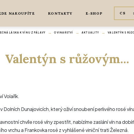
KDE NAKOUPÍTE
KONTAKTY
E‑SHOP
ČNÁ LÁSKA K VÍNU Z PÁLAVY
O VINAŘSTVÍ
AKTUALITY
VALENTÝN S RŮŽ
Valentýn s růžovým...
í Volařík.
v Dolních Dunajovicích, který oživí snoubení perlivého rosé vín
avnostní chvíle rosé víny zpestřit, nabízíme zaslání vín na dobír
ho vrchu a Frankovka rosé z vyhlášené viniční trati Železná.