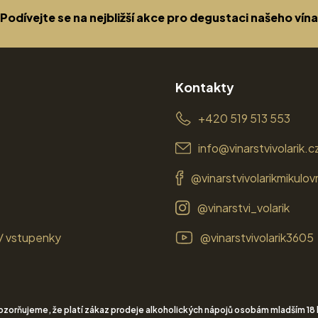
Podívejte se na nejbližší akce pro degustaci našeho vína
Kontakty
+420 519 513 553
info@vinarstvivolarik.c
@vinarstvivolarikmikulov
@vinarstvi_volarik
/ vstupenky
@vinarstvivolarik3605
zorňujeme, že platí zákaz prodeje alkoholických nápojů osobám mladším 18 