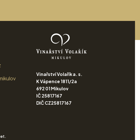
z
Vinařství Volařík a. s.
mikulov
K Vápence 1811/2a
692 01 Mikulov
IČ 25817167
DIČ CZ25817167
let.