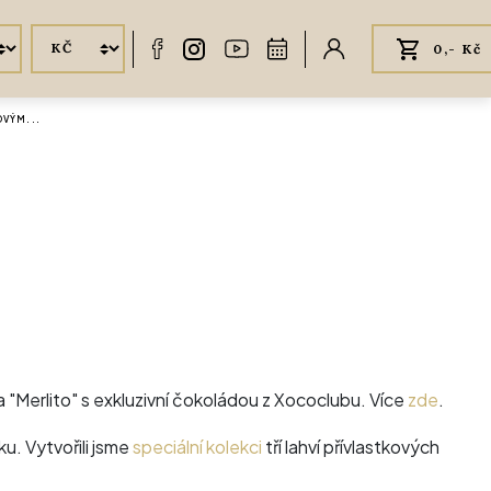
0,- Kč
OVÝM...
a "Merlito" s exkluzivní čokoládou z Xococlubu. Více
zde
.
ku. Vytvořili jsme
speciální kolekci
tří lahví přívlastkových