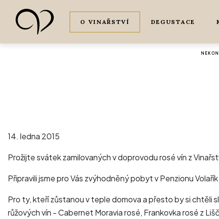
O VINAŘSTVÍ
DEGUSTACE
NEKONE
14. ledna 2015
Prožijte svátek zamilovaných v doprovodu rosé vín z Vinařstv
Připravili jsme pro Vás zvýhodněný pobyt v Penzionu Volařík 
Pro ty, kteří zůstanou v teple domova a přesto by si chtěli sl
růžových vín - Cabernet Moravia rosé, Frankovka rosé z Liščí