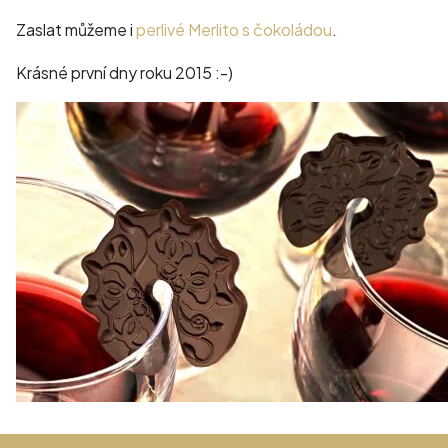
Zaslat můžeme i
perlivé Merlito s čokoládou
.
Krásné první dny roku 2015 :-)