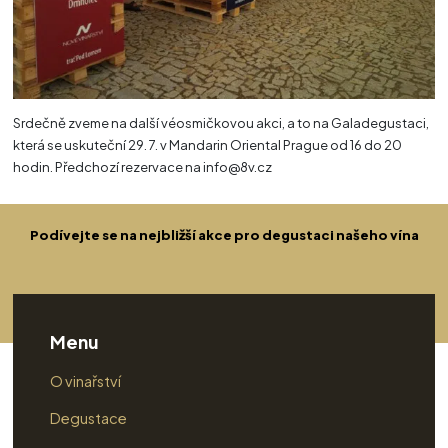
Srdečně zveme na další véosmičkovou akci, a to na Galadegustaci,
která se uskuteční 29. 7. v Mandarin Oriental Prague od 16 do 20
hodin. Předchozí rezervace na info@8v.cz
Podívejte se na nejbližší akce pro degustaci našeho vína
Menu
O vinařství
Degustace