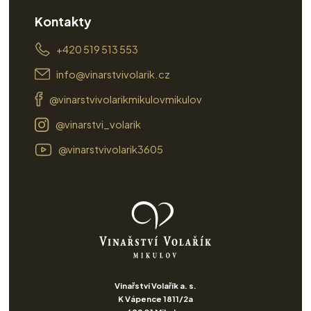
Kontakty
+420 519 513 553
info@vinarstvivolarik.cz
@vinarstvivolarikmikulovmikulov
@vinarstvi_volarik
@vinarstvivolarik3605
Vinařství Volařík a. s.
K Vápence 1811/2a