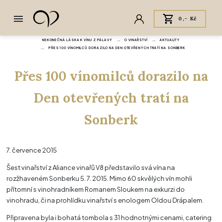
0,- Kč
NEKONEČNÁ LÁSKA K VÍNU Z PÁLAVY
O VINAŘSTVÍ
AKTUALITY
PŘES 100 VÍNOMILCŮ DORAZILO NA DEN OTEVŘENÝCH TRATÍ NA SONBERK
Přes 100 vínomilců dorazilo na
Den otevřených tratí na
Sonberk
7. července 2015
Šest vinařství z Aliance vinařů V8 představilo svá vína na
rozžhaveném Sonberku 5. 7. 2015. Mimo 60 skvělých vín mohli
přítomní s vinohradníkem Romanem Sloukem na exkurzi do
vinohradu, či na prohlídku vinařství s enologem Oldou Drápalem.
Připravena byla i bohatá tombola s 31 hodnotnými cenami, catering