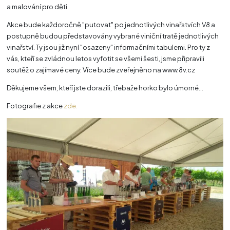
a malování pro děti.
Akce bude každoročně "putovat" po jednotlivých vinařstvích V8 a
postupně budou představovány vybrané viniční tratě jednotlivých
vinařství. Ty jsou již nyní "osazeny" informačními tabulemi. Pro ty z
vás, kteří se zvládnou letos vyfotit se všemi šesti, jsme připravili
soutěž o zajímavé ceny. Více bude zveřejněno na www.8v.cz
Děkujeme všem, kteří jste dorazili, třebaže horko bylo úmorné...
Fotografie z akce
zde.