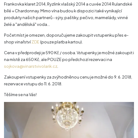
Frankovka klaret 2014, Ryzlink vlašský 2014 a cuvée 2014 Rulandské
bílé + Chardonnay. Mimo vína budou k dispozici také vynikající
produkty našich partnerů - sýry, paštiky, pečivo, marmelády, vinné
želé a "andělská" voda...
Počet míst je omezen, doporučujeme zakoupit vstupenku přes e-
shop vinařství
ZDE
(pouze platba kartou).
Cena v předprodeji je 590 Kč / osoba. Vstupenky je možné zakoupit i
na místě za 650 Kč, ale POUZE po předchozí rezervaci na
sojkova@vinarstvivolarik.cz
.
Zakoupení vstupenky za zvýhodněnou cenu je možné do 9. 6. 2018,
rezervace vstupu do 11. 6. 2018.
Těšíme se na Vás!