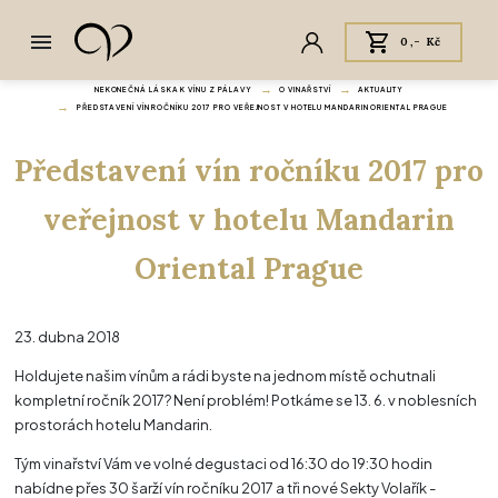
0,- Kč
NEKONEČNÁ LÁSKA K VÍNU Z PÁLAVY
O VINAŘSTVÍ
AKTUALITY
PŘEDSTAVENÍ VÍN ROČNÍKU 2017 PRO VEŘEJNOST V HOTELU MANDARIN ORIENTAL PRAGUE
Představení vín ročníku 2017 pro
veřejnost v hotelu Mandarin
Oriental Prague
23. dubna 2018
Holdujete našim vínům a rádi byste na jednom místě ochutnali
kompletní ročník 2017? Není problém! Potkáme se 13. 6. v noblesních
prostorách hotelu Mandarin.
Tým vinařství Vám ve volné degustaci od 16:30 do 19:30 hodin
nabídne přes 30 šarží vín ročníku 2017 a tři nové Sekty Volařík -