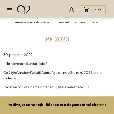
0,- Kč
NEKONEČNÁ LÁSKA K VÍNU Z PÁLAVY
O VINAŘSTVÍ
AKTUALITY
PF 2023
PF 2023
30. prosince 2022
...do nového roku vše dobré...
Celý tým Vinařství Volařík Vám přeje do nového roku 2023 jen to
nejlepší.
Tradičně pro Vás máme i "hrané" PF, které naleznete
ZDE
Podívejte se na nejbližší akce pro degustaci našeho vína