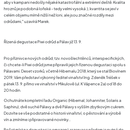
aby v kampani nedošly nějaké katastrofální a extrémní deště. Kvalita
hroznů je podobná loňské - tedy velmi vysoká :), kvantita se jeví v
celém objemu mírně nižší než loni, ale jsou značné rozdíly mezi
odrůdami," uzavírá Marek.
Řízená degustace Piwi odrůd a Pálav již 13. 9.
Pro příznivce nových odrůd, tzv. novošlechtěnců, interspecifických,
či chcete-li Piwi odrůd jsme připravili jejich řízenou degustaci spolu s
Pálavami. Deset vzorků, včetně Hibernalu 2018, který se stal Biovínem
2019, Vám představí výkonný ředitel vinařství Ing. Zdeněk Tréšek v
pátek 13. 9. přímo ve vinařství v Mikulově (ul. K Vápence 2a) od 18 do
20 hodin.
Ochutnáte kompletní řadu Organic (Hibernal, Johanniter, Solaris a
Saphiru), dvě suché Pálavy a dvě Pálavy s vyšším zbytkovým cukrem.
Dozvíte se vše podstatné o historii vinařství, o pěstování a výrobě
vín a zmíníme i připravované novinky...
Počet míst na degustaci je omezený, rezervace předem je nutná do