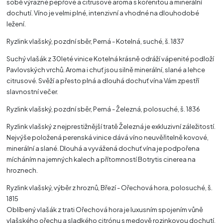
sobě výrazné pepřové a citrusové aroma s kořenitou a minerální
dochutí. Víno je velmi plné, intenzivní a vhodné na dlouhodobé
ležení.
Ryzlink vlašský, pozdní sběr, Perná - Kotelná, suché, š. 1837
Suchý vlašák z 30leté vinice Kotelná krásně odráží vápenité podloží
Pavlovských vrchů. Aroma i chuť jsou silně minerální, slané a lehce
citrusové. Svěží a přesto plná a dlouhá dochuť vína Vám zpestří
slavnostní večer.
Ryzlink vlašský, pozdní sběr, Perná - Železná, polosuché, š. 1836
Ryzlink vlašský z nejprestižnější tratě Železná je exkluzivní záležitostí.
Nejvýše položená perenská vinice dává víno neuvěřitelně kovové,
minerální a slané. Dlouhá a vyvážená dochuť vína je podpořena
mícháním na jemných kalech a přítomností Botrytis cinerea na
hroznech.
Ryzlink vlašský, výběr z hroznů, Březí - Ořechová hora, polosuché, š.
1815
Oblíbený vlašák z trati Ořechová hora je luxusním spojením vůně
vlašského ořechu a sladkého citrónu s medově rozinkovou dochutí,