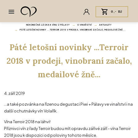
0,- Kč
NEKONEČNÁ LÁSKA K VÍNU Z PÁLAVY
O VINAŘSTVÍ
AKTUALITY
PÁTÉ LETOŠNÍ NOVINKY ...TERROIR 2018 V PRODEJI, VINOBRANÍ ZAČALO, MEDAILOVÉ ŽNĚ...
Páté letošní novinky ...Terroir
2018 v prodeji, vinobraní začalo,
medailové žně...
4. září 2019
...a také pozvánka na řízenou degustaci Piwi + Pálavy ve vinařství i na
další ochutnávky vín Volařík.
Vína Terroir 2018 na láhvi!
Příznivci vín z řady Terroir budou mít opravdu zářivé září - vína Terroir
2018 jsou k dispozici od poloviny tohoto měsíce.