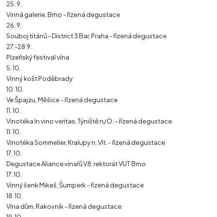
25. 9.
Vinná galerie, Brno - řízená degustace
26. 9.
Souboj titánů - District 3 Bar, Praha - řízená degustace
27.-28.9.
Plzeňský festival vína
5. 10.
Vinný košt Poděbrady
10. 10.
Ve Špajzu, Měšice - řízená degustace
11. 10.
Vinotéka In vino veritas, Týniště n/O. - řízená degustace
11. 10.
Vinotéka Sommelier, Kralupy n. Vlt. - řízená degustace
17. 10.
Degustace Aliance vinařů V8, rektorát VUT Brno
17. 10.
Vinný šenk Mikeš, Šumperk - řízená degustace
18. 10.
Vína dům, Rakovník - řízená degustace