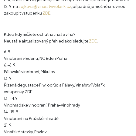
12. 9. na
sojkova@vinarstvivolarik.cz
, případně je možné si rovnou
zakoupit vstupenku
ZDE
.
Kde a kdy můžete ochutnat naše vína?
Neustále aktualizovaný přehled akcí sledujte
ZDE
.
6. 9.
Vinobraní v Edenu, NC Eden Praha
6.-8. 9.
Pálavské vinobraní, Mikulov
13. 9.
Řízená degustace Piwi odrůd a Pálavy, Vinařství Volařík,
vstupenky ZDE
13.-14.9.
Vinohradské vinobraní, Praha-Vinohrady
14.-15. 9.
Vinobraní na Pražském hradě
21. 9.
Vinařské stezky, Pavlov