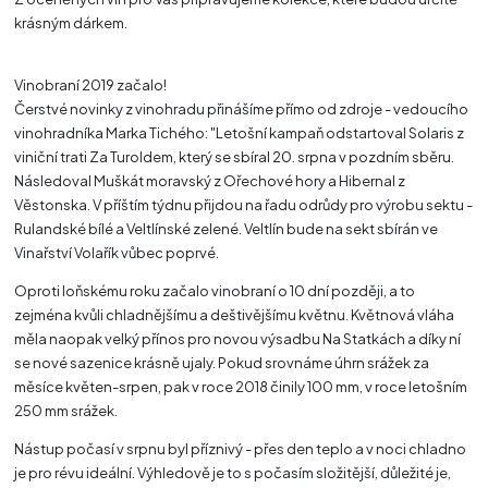
krásným dárkem.
Vinobraní 2019 začalo!
Čerstvé novinky z vinohradu přinášíme přímo od zdroje - vedoucího
vinohradníka Marka Tichého: "Letošní kampaň odstartoval Solaris z
viniční trati Za Turoldem, který se sbíral 20. srpna v pozdním sběru.
Následoval Muškát moravský z Ořechové hory a Hibernal z
Věstonska. V příštím týdnu přijdou na řadu odrůdy pro výrobu sektu -
Rulandské bílé a Veltlínské zelené. Veltlín bude na sekt sbírán ve
Vinařství Volařík vůbec poprvé.
Oproti loňskému roku začalo vinobraní o 10 dní později, a to
zejména kvůli chladnějšímu a deštivějšímu květnu. Květnová vláha
měla naopak velký přínos pro novou výsadbu Na Statkách a díky ní
se nové sazenice krásně ujaly. Pokud srovnáme úhrn srážek za
měsíce květen-srpen, pak v roce 2018 činily 100 mm, v roce letošním
250 mm srážek.
Nástup počasí v srpnu byl příznivý - přes den teplo a v noci chladno
je pro révu ideální. Výhledově je to s počasím složitější, důležité je,