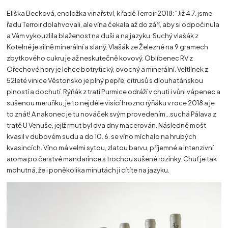
Eliška Becková, enoložka vinařství, k řadě Terroir 2018: "Již 4.7. jsme
řadu Terroir dolahvovali, ale vína čekala až do září, aby si odpočinula
a Vám vykouzlila blaženost na duši a na jazyku. Suchý vlašák z
Kotelné je silně minerální a slaný. Vlašák ze Železné na 9 gramech
zbytkového cukru je až neskutečně kovový. Oblíbenec RV z
Ořechové hory je lehce botrytický, ovocný a minerální. Veltlínek z
52leté vinice Věstonsko je plný pepře, citrusů s dlouhatánskou
plností a dochutí. Rýňák z trati Purmice odráží v chuti i vůni vápenec a
sušenou meruňku, je to nejdéle visící hrozno rýňáku v roce 2018 a je
to znát! A nakonec je tu nováček svým provedením...suchá Pálava z
tratě U Venuše, jejíž rmut byl dva dny macerován. Následně mošt
kvasil v dubovém sudu a do 10. 6. se víno míchalo na hrubých
kvasincích. Víno má velmi sytou, zlatou barvu, příjemné a intenzivní
aroma po čerstvé mandarince s trochou sušené rozinky. Chuť je tak
mohutná, že i poněkolika minutách ji cítíte na jazyku.