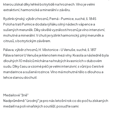
kterou získal díky lehké botrytidě na hroznech. Víno je velmi
extraktivní, harmonické a minerální v závěru.
Ryzlink rýnský, výběr z hroznů, Perná - Purmice, suché, š. 1845
Poloha trati Purmice dodala rýňáku silný nádech vápence a
sušených meruněk. Díky skvělé vyzrálosti hroznů je víno intenzivní,
mohutné a minerální. V chuti je ryzlink harmonický, plný meruněk a
citrusů, s botrytickým závěrem.
Pálava, výběr z hroznů, H. Věstonice - U Venuše, suché, š. 1817
Pálava terroir U Venuše je klenotem mezi víny. Kvasila a následně byla
dlouhých 10 měsíců míchána na hrubých kvasnicích v dubovém
sudu. Díky času a vzorné péči je velmi intenzivní, s vůní po čerstvé
mandarince a sušené rozince. Víno má mohutné tělo s dlouhou a
lehce slanou dochutí.
Medailové "žně"
Nadprůměrně "úrodný" je pro nás letošní rok co do počtu získaných
medailí na poli vinařských soutěží, posuďte sami: