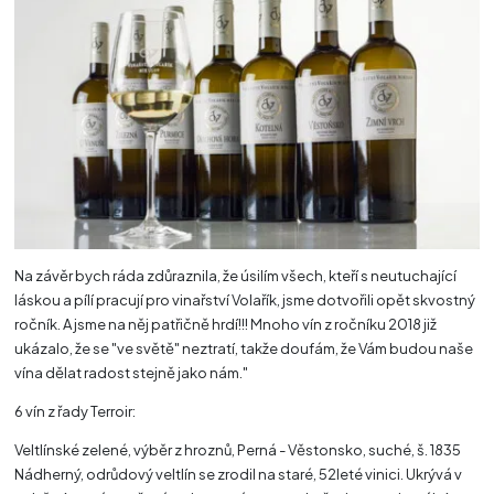
Na závěr bych ráda zdůraznila, že úsilím všech, kteří s neutuchající
láskou a pílí pracují pro vinařství Volařík, jsme dotvořili opět skvostný
ročník. A jsme na něj patřičně hrdí!!! Mnoho vín z ročníku 2018 již
ukázalo, že se "ve světě" neztratí, takže doufám, že Vám budou naše
vína dělat radost stejně jako nám."
6 vín z řady Terroir:
Veltlínské zelené, výběr z hroznů, Perná - Věstonsko, suché, š. 1835
Nádherný, odrůdový veltlín se zrodil na staré, 52leté vinici. Ukrývá v