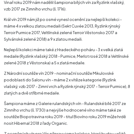
Vinař roku 2019 nám nadělil šampiona bílých vín za Ryzlink vlašský,
vzb 2017 ze Zimního vrchu (š. 1716).
Král vín 2019 nám již po osmé vynesl ocenění za nejlepší kolekci -
máme 4 x velkou zlatou medaili (Sekt Cuvée 2013, Ryzlink rýnský
Terroir Purmice 2017, Veltlínské zelené Terroir Věstonsko 2017 a
Sylvánské zelené 2018) a 9 x zlatou medaili.
Nejlepší kolekci máme také z Hradeckého poháru - 3 x velká zlatá
medaile (Ryzlink vlašský 2018 - Purmice, Merlot rosé 2018 a Veltlínské
zelené 2018 z Věstonska) a 5 x zlatá medaile.
Z Národní soutěže vín 2019 - nominační soutěže Mikulovské
podoblasti do Salonu vín - máme 2 x vítěze kategorie (Ryzlink
vlašský, vzb 2017 - Zimní vrch a Ryzlink rýnský 2017 - Terroir Purmice), 8
zlatých a dvě stříbrné medaile.
Šampiona máme z Galerie rulandských vín - Rulandské bílé 2017 ze
Zimního vrchu (š. 1730) a nejvýše hodnocené víno máme také ze
soutěže Biopotravina roku 2019 - titul Biovíno roku 2019 může hrdě
nosit Hibernal 2018 z řady Organic.
Z oceněných vín pro Vás připravujeme kolekce, které budou určitě