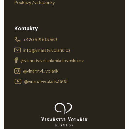
Poukazy / vstupenky
Kontakty
+420 519 513 553
info@vinarstvivolarik.cz
@vinarstvivolarikmikulovmikulov
@vinarstvi_volarik
@vinarstvivolarik3605