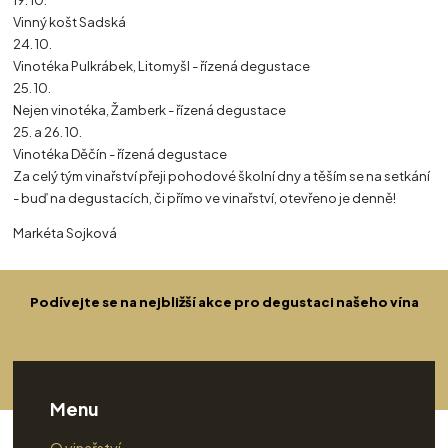
19. 10.
Vinný košt Sadská
24. 10.
Vinotéka Pulkrábek, Litomyšl - řízená degustace
25. 10.
Nejen vinotéka, Žamberk - řízená degustace
25. a 26. 10.
Vinotéka Děčín - řízená degustace
Za celý tým vinařství přeji pohodové školní dny a těším se na setkání
- buď na degustacích, či přímo ve vinařství, otevřeno je denně!
Markéta Sojková
Podívejte se na nejbližší akce pro degustaci našeho vína
Menu