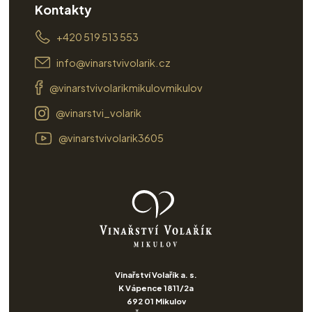
Kontakty
+420 519 513 553
info@vinarstvivolarik.cz
@vinarstvivolarikmikulovmikulov
@vinarstvi_volarik
@vinarstvivolarik3605
Vinařství Volařík a. s.
K Vápence 1811/2a
692 01 Mikulov