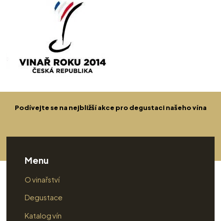
Podívejte se na nejbližší akce pro degustaci našeho vína
Menu
O vinařství
Degustace
Katalog vín