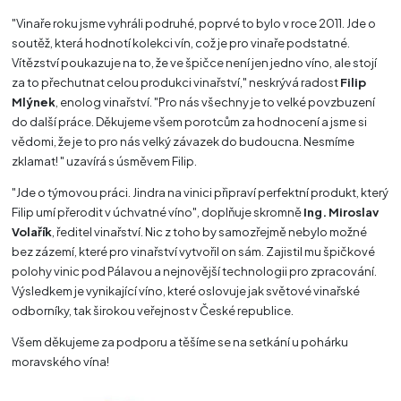
"Vinaře roku jsme vyhráli podruhé, poprvé to bylo v roce 2011. Jde o
soutěž, která hodnotí kolekci vín, což je pro vinaře podstatné.
Vítězství poukazuje na to, že ve špičce není jen jedno víno, ale stojí
za to přechutnat celou produkci vinařství," neskrývá radost
Filip
Mlýnek
, enolog vinařství. "Pro nás všechny je to velké povzbuzení
do další práce. Děkujeme všem porotcům za hodnocení a jsme si
vědomi, že je to pro nás velký závazek do budoucna. Nesmíme
zklamat! " uzavírá s úsměvem Filip.
"Jde o týmovou práci. Jindra na vinici připraví perfektní produkt, který
Filip umí přerodit v úchvatné víno", doplňuje skromně
Ing. Miroslav
Volařík
, ředitel vinařství. Nic z toho by samozřejmě nebylo možné
bez zázemí, které pro vinařství vytvořil on sám. Zajistil mu špičkové
polohy vinic pod Pálavou a nejnovější technologii pro zpracování.
Výsledkem je vynikající víno, které oslovuje jak světové vinařské
odborníky, tak širokou veřejnost v České republice.
Všem děkujeme za podporu a těšíme se na setkání u pohárku
moravského vína!