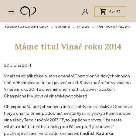
0,- Kč
NEKONEČNÁ LÁSKA K VÍNU Z PÁLAVY
O VINAŘSTVÍ
AKTUALITY
MÁME TITUL VINAŘ ROKU 2014
Máme titul Vinař roku 2014
22. srpna 2014
Vinařství Volařík získalo letos ocenění Champion Valtických vinných
trhů, během slavnostního galavečera 21. 8. bylo na Žofíně vyhlášeno
Vinařem roku 2014 a dnešním dnem hattrick dovršilo ziskem
Championa Mikulovské vinařské podoblasti.
Championa Valtických vinných trhů získal Ryzlink vlašský z Ořechové
hory a championem podoblasti se stal Ryzlink rýnský z Purmice, obě
vína z řady Terroir, ročník 2013. "Tyto úspěchy potvrzují, že cesta
výběru odrůd, které historicky pod Pálavu patří, je správná,"
pochvalje si hlavní vinohradník vinařství,
Jindřich Kadrnka
.