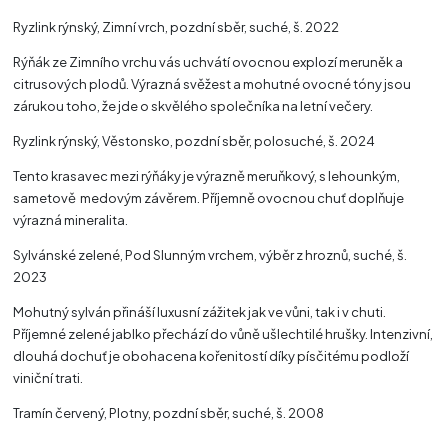
Ryzlink rýnský, Zimní vrch, pozdní sběr, suché, š. 2022
Rýňák ze Zimního vrchu vás uchvátí ovocnou explozí meruněk a
citrusových plodů. Výrazná svěžest a mohutné ovocné tóny jsou
zárukou toho, že jde o skvělého společníka na letní večery.
Ryzlink rýnský, Věstonsko, pozdní sběr, polosuché, š. 2024
Tento krasavec mezi rýňáky je výrazně meruňkový, s lehounkým,
sametově medovým závěrem. Příjemně ovocnou chuť doplňuje
výrazná mineralita.
Sylvánské zelené, Pod Slunným vrchem, výběr z hroznů, suché, š.
2023
Mohutný sylván přináší luxusní zážitek jak ve vůni, tak i v chuti.
Příjemné zelené jablko přechází do vůně ušlechtilé hrušky. Intenzivní,
dlouhá dochuť je obohacena kořenitostí díky písčitému podloží
viniční trati.
Tramín červený, Plotny, pozdní sběr, suché, š. 2008