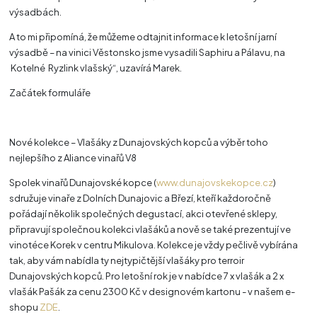
výsadbách.
A to mi připomíná, že můžeme odtajnit informace k letošní jarní
výsadbě – na vinici Věstonsko jsme vysadili Saphiru a Pálavu, na
Kotelné Ryzlink vlašský“, uzavírá Marek.
Začátek formuláře
Nové kolekce – Vlašáky z Dunajovských kopců a výběr toho
nejlepšího z Aliance vinařů V8
Spolek vinařů Dunajovské kopce (
www.dunajovskekopce.cz
)
sdružuje vinaře z Dolních Dunajovic a Březí, kteří každoročně
pořádají několik společných degustací, akci otevřené sklepy,
připravují společnou kolekci vlašáků a nově se také prezentují ve
vinotéce Korek v centru Mikulova. Kolekce je vždy pečlivě vybírána
tak, aby vám nabídla ty nejtypičtější vlašáky pro terroir
Dunajovských kopců. Pro letošní rok je v nabídce 7 x vlašák a 2 x
vlašák Pašák za cenu 2300 Kč v designovém kartonu - v našem e-
shopu
ZDE
.