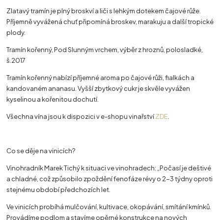
Zlatavý tramín je plný broskví a liči s lehkým dotekem čajové růže.
Příjemně vyvážená chuť připomíná broskev, marakuju a další tropické
plody.
Tramín kořenný, Pod Slunným vrchem, výběr z hroznů, polosladké,
š.2017
Tramín kořenný nabízí příjemné aroma po čajové růži, fialkách a
kandovaném ananasu. Vyšší zbytkový cukr je skvěle vyvážen
kyselinou a kořenitou dochutí.
Všechna vína jsou k dispozici v e-shopu vinařství
ZDE
.
Co se děje na vinicích?
Vinohradník Marek Tichý k situaci ve vinohradech: „Počasí je deštivé
a chladné, což způsobilo zpoždění fenofáze révy o 2-3 týdny oproti
stejnému období předchozích let.
Ve vinicích probíhá mulčování, kultivace, okopávání, smítání kmínků.
Provádíme podlom a stavíme opěrné konstrukce na nových