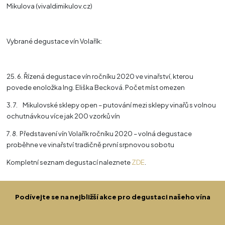
Mikulova (vivaldimikulov.cz)
Vybrané degustace vín Volařík:
25. 6. Řízená degustace vín ročníku 2020 ve vinařství, kterou
povede enoložka Ing. Eliška Becková. Počet míst omezen
3. 7. Mikulovské sklepy open – putování mezi sklepy vinařů s volnou
ochutnávkou více jak 200 vzorků vín
7. 8. Představení vín Volařík ročníku 2020 – volná degustace
proběhne ve vinařství tradičně první srpnovou sobotu
Kompletní seznam degustací naleznete
ZDE
.
Podívejte se na nejbližší akce pro degustaci našeho vína