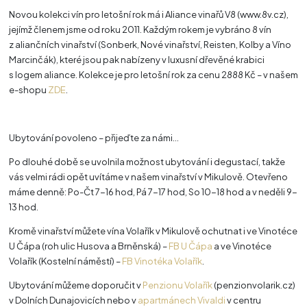
Novou kolekci vín pro letošní rok má i Aliance vinařů V8 (www.8v.cz),
jejímž členem jsme od roku 2011. Každým rokem je vybráno 8 vín
z aliančních vinařství (Sonberk, Nové vinařství, Reisten, Kolby a Víno
Marcinčák), které jsou pak nabízeny v luxusní dřevěné krabici
s logem aliance. Kolekce je pro letošní rok za cenu 2888 Kč – v našem
e-shopu
ZDE
.
Ubytování povoleno – přijeďte za námi…
Po dlouhé době se uvolnila možnost ubytování i degustací, takže
vás velmi rádi opět uvítáme v našem vinařství v Mikulově. Otevřeno
máme denně: Po-Čt 7-16 hod, Pá 7-17 hod, So 10-18 hod a v neděli 9-
13 hod.
Kromě vinařství můžete vína Volařík v Mikulově ochutnat i ve Vinotéce
U Čápa (roh ulic Husova a Brněnská) –
FB U Čápa
a ve Vinotéce
Volařík (Kostelní náměstí) –
FB Vinotéka Volařík
.
Ubytování můžeme doporučit v
Penzionu Volařík
(penzionvolarik.cz)
v Dolních Dunajovicích nebo v
apartmánech Vivaldi
v centru