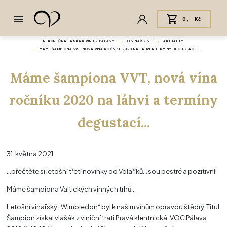
0,- Kč
NEKONEČNÁ LÁSKA K VÍNU Z PÁLAVY
O VINAŘSTVÍ
AKTUALITY
MÁME ŠAMPIONA VVT, NOVÁ VÍNA ROČNÍKU 2020 NA LÁHVI A TERMÍNY DEGUSTACÍ...
Máme šampiona VVT, nová vína
ročníku 2020 na láhvi a termíny
degustací...
31. května 2021
...přečtěte si letošní třetí novinky od Volaříků. Jsou pestré a pozitivní!
Máme šampiona Valtických vinných trhů…
Letošní vinařský „Wimbledon“ byl k našim vínům opravdu štědrý. Titul
Šampion získal vlašák z viniční trati Pravá klentnická, VOC Pálava