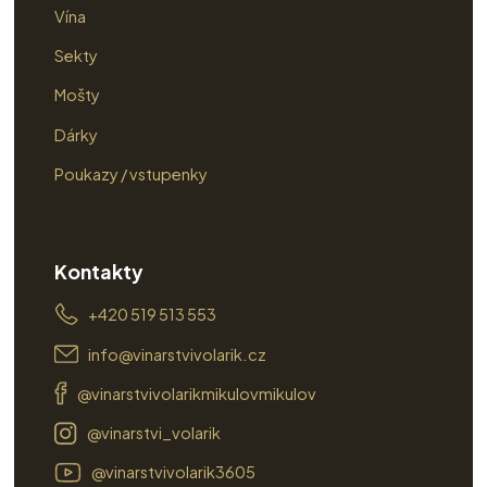
Vína
Sekty
Mošty
Dárky
Poukazy / vstupenky
Kontakty
+420 519 513 553
info@vinarstvivolarik.cz
@vinarstvivolarikmikulovmikulov
@vinarstvi_volarik
@vinarstvivolarik3605