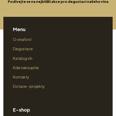
Podívejte se na nejbližší akce pro degustaci našeho vína
Menu
O vinařství
Degustace
Katalog vín
Kde nakoupíte
Kontakty
Dotace - projekty
E-shop