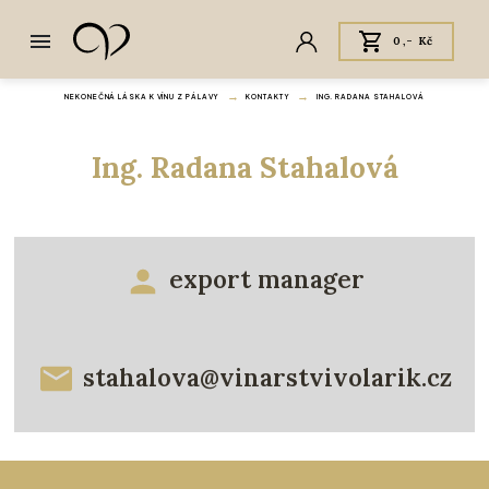
0,- Kč
NEKONEČNÁ LÁSKA K VÍNU Z PÁLAVY
KONTAKTY
ING. RADANA STAHALOVÁ
Ing. Radana Stahalová
export manager
stahalova@vinarstvivolarik.cz