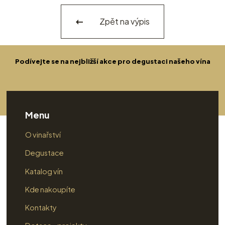
Zpět na výpis
Podívejte se na nejbližší akce pro degustaci našeho vína
Menu
O vinařství
Degustace
Katalog vín
Kde nakoupíte
Kontakty