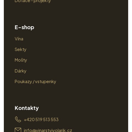
Dotace - projekty
E-shop
Vína
Sekty
Mošty
Dárky
Poukazy / vstupenky
Kontakty
+420 519 513 553
info@vinarstvivolarik.cz