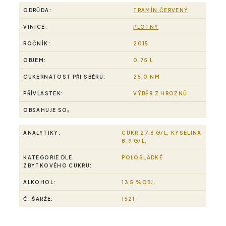
ODRŮDA:
TRAMÍN ČERVENÝ
VINICE:
PLOTNY
ROČNÍK:
2015
OBJEM:
0,75 L
CUKERNATOST PŘI SBĚRU:
25,0 NM
PŘÍVLASTEK:
VÝBĚR Z HROZNŮ
OBSAHUJE SO₂
ANALYTIKY:
CUKR 27.6 G/L, KYSELINA
8.9 G/L,
KATEGORIE DLE
POLOSLADKÉ
ZBYTKOVÉHO CUKRU:
ALKOHOL:
13,5 %OBJ.
Č. ŠARŽE:
1521