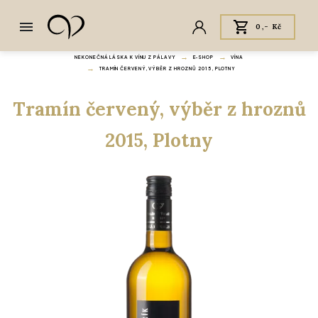
0,- Kč
NEKONEČNÁ LÁSKA K VÍNU Z PÁLAVY
E‑SHOP
VÍNA
TRAMÍN ČERVENÝ, VÝBĚR Z HROZNŮ 2015, PLOTNY
Tramín červený, výběr z hroznů
2015, Plotny