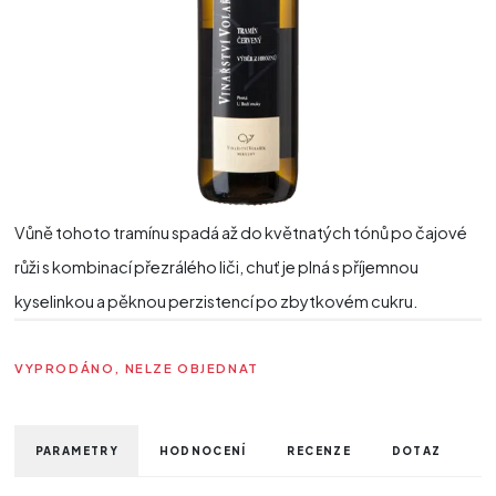
Vůně tohoto tramínu spadá až do květnatých tónů po čajové
růži s kombinací přezrálého liči, chuť je plná s příjemnou
kyselinkou a pěknou perzistencí po zbytkovém cukru.
VYPRODÁNO, NELZE OBJEDNAT
PARAMETRY
HODNOCENÍ
RECENZE
DOTAZ