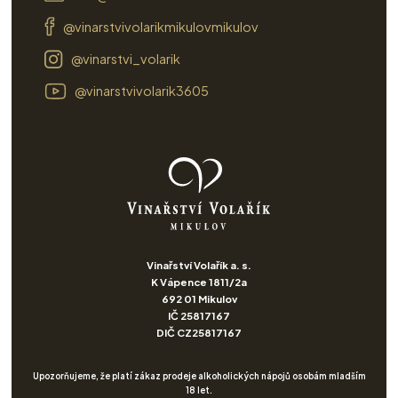
@vinarstvivolarikmikulovmikulov
@vinarstvi_volarik
@vinarstvivolarik3605
Vinařství Volařík a. s.
K Vápence 1811/2a
692 01 Mikulov
IČ 25817167
DIČ CZ25817167
Upozorňujeme, že platí zákaz prodeje alkoholických nápojů osobám mladším
18 let.