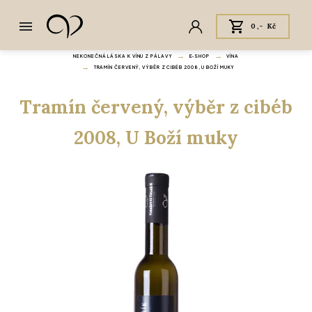
0,- Kč
NEKONEČNÁ LÁSKA K VÍNU Z PÁLAVY
E‑SHOP
VÍNA
TRAMÍN ČERVENÝ, VÝBĚR Z CIBÉB 2008, U BOŽÍ MUKY
Tramín červený, výběr z cibéb
2008, U Boží muky