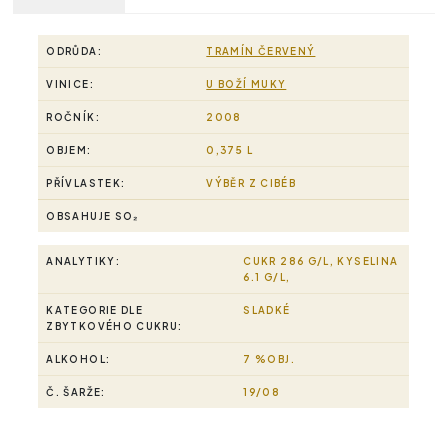
ODRŮDA:
TRAMÍN ČERVENÝ
VINICE:
U BOŽÍ MUKY
ROČNÍK:
2008
OBJEM:
0,375 L
PŘÍVLASTEK:
VÝBĚR Z CIBÉB
OBSAHUJE SO₂
ANALYTIKY:
CUKR 286 G/L, KYSELINA
6.1 G/L,
KATEGORIE DLE
SLADKÉ
ZBYTKOVÉHO CUKRU:
ALKOHOL:
7 %OBJ.
Č. ŠARŽE:
19/08