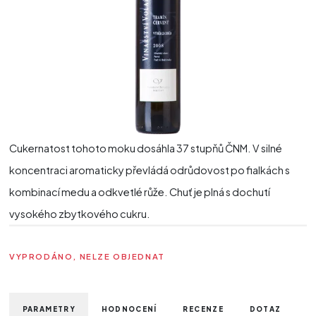
Cukernatost tohoto moku dosáhla 37 stupňů ČNM. V silné
koncentraci aromaticky převládá odrůdovost po fialkách s
kombinací medu a odkvetlé růže. Chuť je plná s dochutí
vysokého zbytkového cukru.
VYPRODÁNO, NELZE OBJEDNAT
PARAMETRY
HODNOCENÍ
RECENZE
DOTAZ