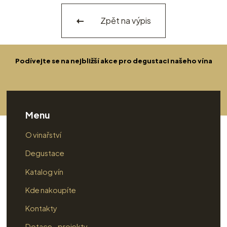
Zpět na výpis
Podívejte se na nejbližší akce pro degustaci našeho vína
Menu
O vinařství
Degustace
Katalog vín
Kde nakoupíte
Kontakty
Dotace - projekty