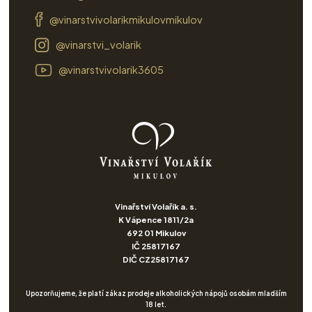
@vinarstvivolarikmikulovmikulov
@vinarstvi_volarik
@vinarstvivolarik3605
Vinařství Volařík a. s.
K Vápence 1811/2a
692 01 Mikulov
IČ 25817167
DIČ CZ25817167
Upozorňujeme, že platí zákaz prodeje alkoholických nápojů osobám mladším
18 let.