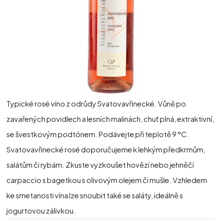
Typické rosé víno z odrůdy Svatovavřinecké. Vůně po
zavařených povidlech a lesních malinách, chuť plná, extraktivní,
se švestkovým podtónem. Podávejte při teplotě 9 °C.
Svatovavřinecké rosé doporučujeme k lehkým předkrmům,
salátům či rybám. Zkuste vyzkoušet hovězí nebo jehněčí
carpaccio s bagetkou s olivovým olejem či mušle. Vzhledem
ke smetanosti vína lze snoubit také se saláty, ideálně s
jogurtovou zálivkou.