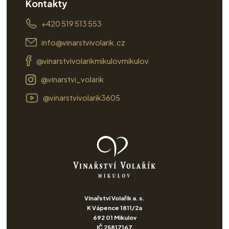
Kontakty
+420 519 513 553
info@vinarstvivolarik.cz
@vinarstvivolarikmikulovmikulov
@vinarstvi_volarik
@vinarstvivolarik3605
Vinařství Volařík a. s.
K Vápence 1811/2a
692 01 Mikulov
IČ 25817167