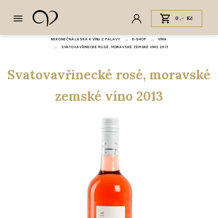
0,- Kč
NEKONEČNÁ LÁSKA K VÍNU Z PÁLAVY
E‑SHOP
VÍNA
SVATOVAVŘINECKÉ ROSÉ, MORAVSKÉ ZEMSKÉ VÍNO 2013
Svatovavřinecké rosé, moravské
zemské víno 2013