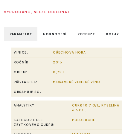
VYPRODÁNO, NELZE OBJEDNAT
PARAMETRY
HODNOCENÍ
RECENZE
DOTAZ
VINICE:
OŘECHOVÁ HORA
ROČNÍK:
2013
OBJEM:
0,75 L
PŘÍVLASTEK:
MORAVSKÉ ZEMSKÉ VÍNO
OBSAHUJE SO₂
ANALYTIKY:
CUKR 10.7 G/L, KYSELINA
6.6 G/L,
KATEGORIE DLE
POLOSUCHÉ
ZBYTKOVÉHO CUKRU: