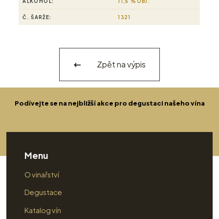
ALKOHOL:
11,5 %OBJ.
Č. ŠARŽE:
1321
Zpět na výpis
Podívejte se na nejbližší akce pro degustaci našeho vína
Menu
O vinařství
Degustace
Katalog vín