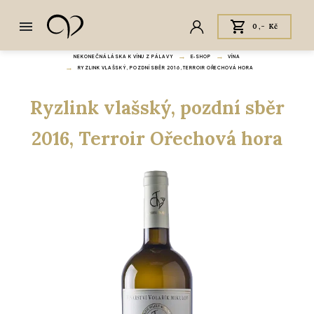
0,- Kč
NEKONEČNÁ LÁSKA K VÍNU Z PÁLAVY
E‑SHOP
VÍNA
RYZLINK VLAŠSKÝ, POZDNÍ SBĚR 2016, TERROIR OŘECHOVÁ HORA
Ryzlink vlašský, pozdní sběr
2016, Terroir Ořechová hora