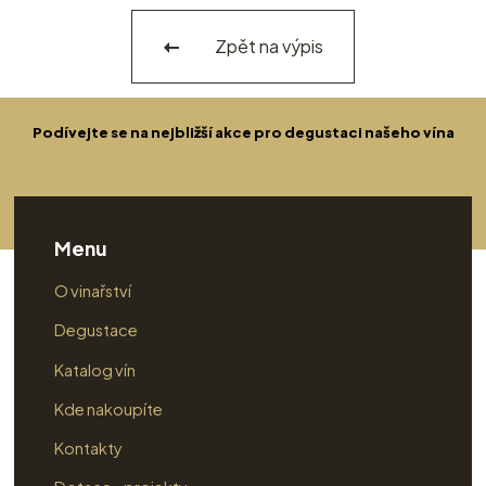
Zpět na výpis
Podívejte se na nejbližší akce pro degustaci našeho vína
Menu
O vinařství
Degustace
Katalog vín
Kde nakoupíte
Kontakty