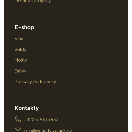
Dotace - projekty
E-shop
Vína
Sekty
Mošty
Dárky
Poukazy / vstupenky
Kontakty
+420 519 513 553
info@vinarstvivolarik.cz