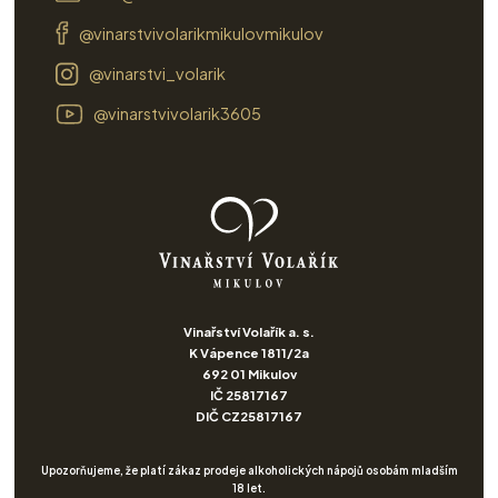
@vinarstvivolarikmikulovmikulov
@vinarstvi_volarik
@vinarstvivolarik3605
Vinařství Volařík a. s.
K Vápence 1811/2a
692 01 Mikulov
IČ 25817167
DIČ CZ25817167
Upozorňujeme, že platí zákaz prodeje alkoholických nápojů osobám mladším
18 let.