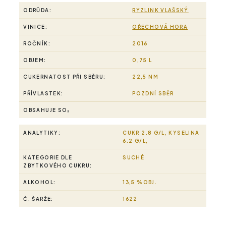
ODRŮDA:
RYZLINK VLAŠSKÝ
VINICE:
OŘECHOVÁ HORA
ROČNÍK:
2016
OBJEM:
0,75 L
CUKERNATOST PŘI SBĚRU:
22,5 NM
PŘÍVLASTEK:
POZDNÍ SBĚR
OBSAHUJE SO₂
ANALYTIKY:
CUKR 2.8 G/L, KYSELINA
6.2 G/L,
KATEGORIE DLE
SUCHÉ
ZBYTKOVÉHO CUKRU:
ALKOHOL:
13,5 %OBJ.
Č. ŠARŽE:
1622