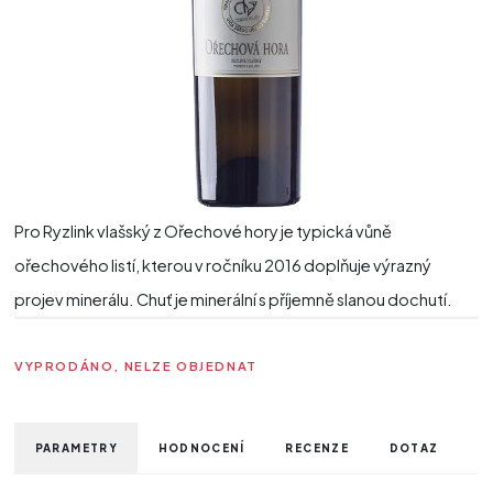
Pro Ryzlink vlašský z Ořechové hory je typická vůně
ořechového listí, kterou v ročníku 2016 doplňuje výrazný
projev minerálu. Chuť je minerální s příjemně slanou dochutí.
VYPRODÁNO, NELZE OBJEDNAT
PARAMETRY
HODNOCENÍ
RECENZE
DOTAZ