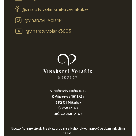
@vinarstvivolarikmikulovmikulov
@vinarstvi_volarik
@vinarstvivolarik3605
Vinařství Volařík a. s.
K Vápence 1811/2a
692 01 Mikulov
IČ 25817167
DIČ CZ25817167
Upozorňujeme, že platí zákaz prodeje alkoholických nápojů osobám mladším
18 let.