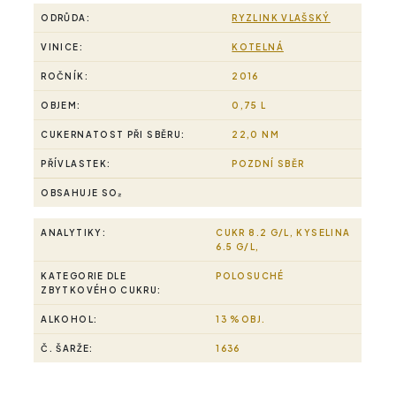
ODRŮDA:
RYZLINK VLAŠSKÝ
VINICE:
KOTELNÁ
ROČNÍK:
2016
OBJEM:
0,75 L
CUKERNATOST PŘI SBĚRU:
22,0 NM
PŘÍVLASTEK:
POZDNÍ SBĚR
OBSAHUJE SO₂
ANALYTIKY:
CUKR 8.2 G/L, KYSELINA
6.5 G/L,
KATEGORIE DLE
POLOSUCHÉ
ZBYTKOVÉHO CUKRU:
ALKOHOL:
13 %OBJ.
Č. ŠARŽE:
1636