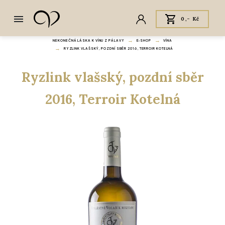
0,- Kč
NEKONEČNÁ LÁSKA K VÍNU Z PÁLAVY
E‑SHOP
VÍNA
RYZLINK VLAŠSKÝ, POZDNÍ SBĚR 2016, TERROIR KOTELNÁ
Ryzlink vlašský, pozdní sběr
2016, Terroir Kotelná