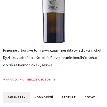
Příjemné citrusové tóny a výrazná mineralita ovládly vůni i chuť
Ryzlinku vlašského z Kotelné. Perzistentní minerální dochuť
doplňuje harmonická kyselinka.
VYPRODÁNO, NELZE OBJEDNAT
PARAMETRY
HODNOCENÍ
RECENZE
DOTAZ