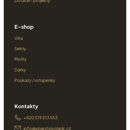
Dotace - projekty
E-shop
Vína
Sekty
Mošty
Dárky
Poukazy / vstupenky
Kontakty
+420 519 513 553
info@vinarstvivolarik.cz