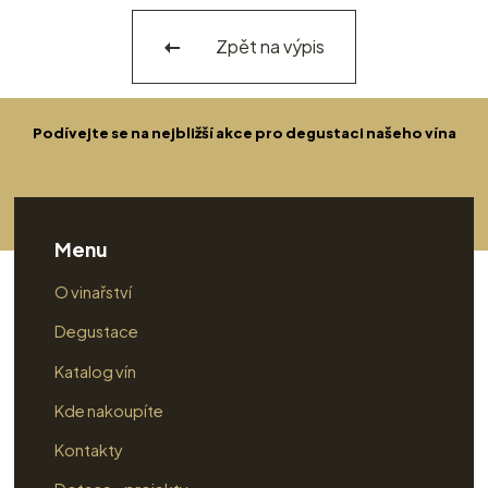
Zpět na výpis
Podívejte se na nejbližší akce pro degustaci našeho vína
Menu
O vinařství
Degustace
Katalog vín
Kde nakoupíte
Kontakty