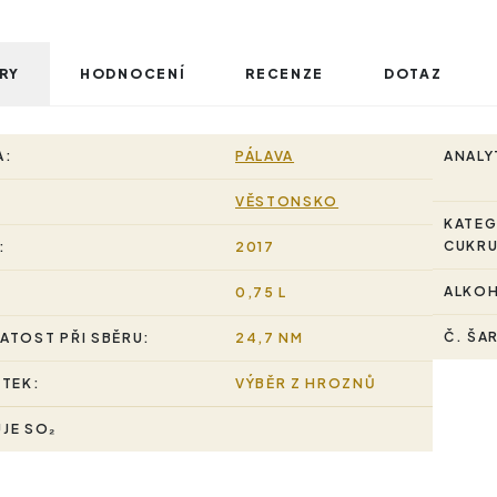
RY
HODNOCENÍ
RECENZE
DOTAZ
A:
PÁLAVA
ANALY
VĚSTONSKO
KATEG
CUKRU
:
2017
ALKO
0,75 L
Č. ŠA
ATOST PŘI SBĚRU:
24,7 NM
STEK:
VÝBĚR Z HROZNŮ
JE SO₂