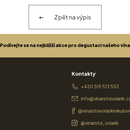
Zpět na výpis
Podívejte se na nejbližší akce pro degustaci našeho vína
Kontakty
+420 519 513 553
info@vinarstvivolarik.c
@vinarstvivolarikmikulov
@vinarstvi_volarik