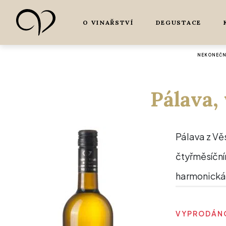
O VINAŘSTVÍ
DEGUSTACE
NEKONEČNÁ
Pálava,
Pálava z Věs
čtyřměsíční
harmonická
VYPRODÁNO