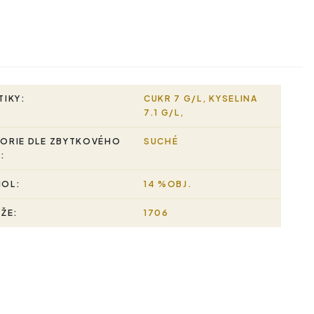
TIKY:
CUKR 7 G/L, KYSELINA
7.1 G/L,
ORIE DLE ZBYTKOVÉHO
SUCHÉ
:
HOL:
14 %OBJ.
RŽE:
1706