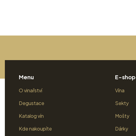
Menu
E-shop
O vinařství
Vína
Degustace
Sekty
Katalog vín
Mošty
Kde nakoupíte
Dárky