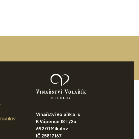
z
Vinařství Volařík a. s.
mikulov
K Vápence 1811/2a
692 01 Mikulov
IČ 25817167