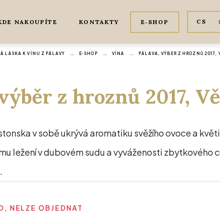
KDE NAKOUPÍTE
KONTAKTY
E‑SHOP
 LÁSKA K VÍNU Z PÁLAVY
E‑SHOP
VÍNA
PÁLAVA, VÝBĚR Z HROZNŮ 2017,
 výběr z hroznů 2017, V
tonska v sobě ukrývá aromatiku svěžího ovoce a květin,
mu ležení v dubovém sudu a vyváženosti zbytkového cuk
.
, NELZE OBJEDNAT