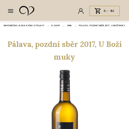
0,- Kč
NEKONEČNÁ LÁSKA K VÍNU Z PÁLAVY
E‑SHOP
VÍNA
PÁLAVA, POZDNÍ SBĚR 2017, U BOŽÍ MUKY
Pálava, pozdní sběr 2017, U Boží
muky