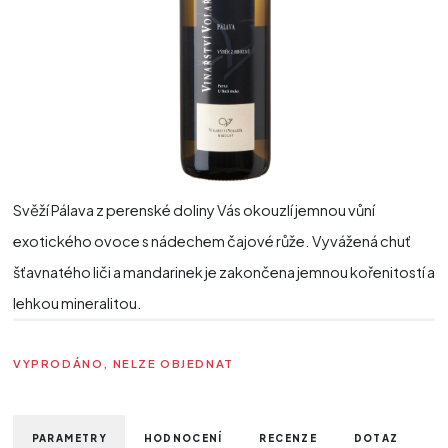
Svěží Pálava z perenské doliny Vás okouzlí jemnou vůní
exotického ovoce s nádechem čajové růže. Vyvážená chuť
šťavnatého liči a mandarinek je zakončena jemnou kořenitostí a
lehkou mineralitou.
VYPRODÁNO, NELZE OBJEDNAT
PARAMETRY
HODNOCENÍ
RECENZE
DOTAZ