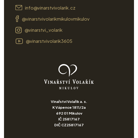
info@vinarstvivolarik.cz
@vinarstvivolarikmikulovmikulov
@vinarstvi_volarik
@vinarstvivolarik3605
Vinařství Volařík a. s.
K Vápence 1811/2a
692 01 Mikulov
IČ 25817167
DIČ CZ25817167