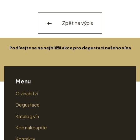
Zpět na výpis
Podívejte se na nejbližší akce pro degustaci našeho vína
Menu
O vinařství
Degustace
Katalog vín
Kde nakoupíte
Kontakty