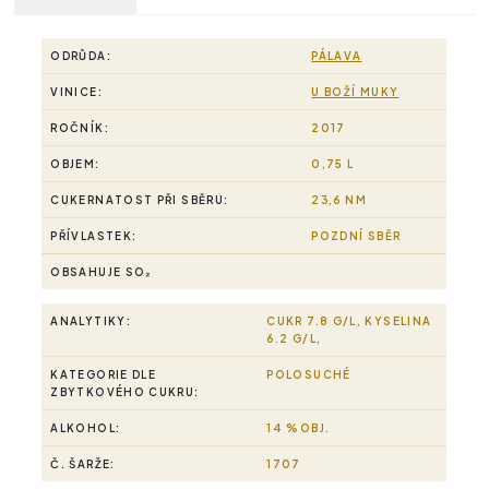
ODRŮDA:
PÁLAVA
VINICE:
U BOŽÍ MUKY
ROČNÍK:
2017
OBJEM:
0,75 L
CUKERNATOST PŘI SBĚRU:
23,6 NM
PŘÍVLASTEK:
POZDNÍ SBĚR
OBSAHUJE SO₂
ANALYTIKY:
CUKR 7.8 G/L, KYSELINA
6.2 G/L,
KATEGORIE DLE
POLOSUCHÉ
ZBYTKOVÉHO CUKRU:
ALKOHOL:
14 %OBJ.
Č. ŠARŽE:
1707