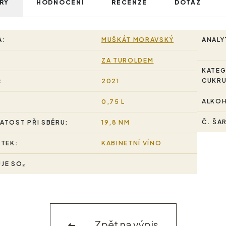
RY
HODNOCENÍ
RECENZE
DOTAZ
A:
MUŠKÁT MORAVSKÝ
ANALY
ZA TUROLDEM
KATEG
CUKRU
:
2021
ALKO
0,75 L
Č. ŠA
ATOST PŘI SBĚRU:
19,8 NM
STEK:
KABINETNÍ VÍNO
JE SO₂
Zpět na výpis