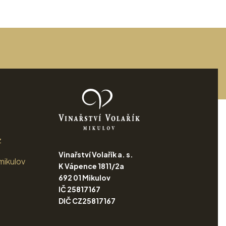
z
Vinařství Volařík a. s.
mikulov
K Vápence 1811/2a
692 01 Mikulov
IČ 25817167
DIČ CZ25817167