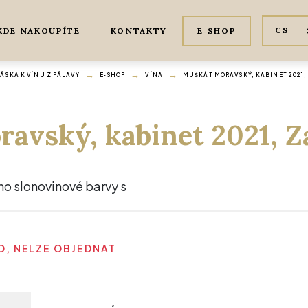
KDE NAKOUPÍTE
KONTAKTY
E‑SHOP
ÁSKA K VÍNU Z PÁLAVY
E‑SHOP
VÍNA
MUŠKÁT MORAVSKÝ, KABINET 2021
avský, kabinet 2021, 
íno slonovinové barvy s
, NELZE OBJEDNAT