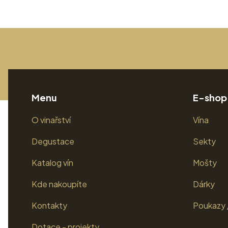
Menu
E-shop
O vinařství
Vína
Degustace
Sekty
Katalog vín
Mošty
Kde nakoupíte
Dárky
Kontakty
Poukazy 
Dotace - projekty