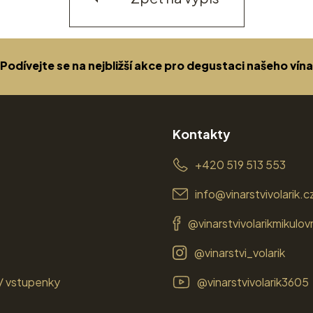
Podívejte se na nejbližší akce pro degustaci našeho vína
Kontakty
+420 519 513 553
info@vinarstvivolarik.c
@vinarstvivolarikmikulov
@vinarstvi_volarik
/ vstupenky
@vinarstvivolarik3605