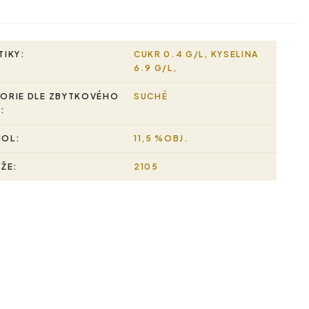
TIKY:
CUKR 0.4 G/L, KYSELINA
6.9 G/L,
ORIE DLE ZBYTKOVÉHO
SUCHÉ
:
HOL:
11,5 %OBJ.
RŽE:
2105