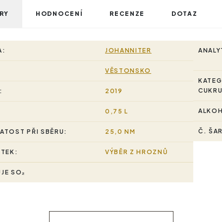
RY
HODNOCENÍ
RECENZE
DOTAZ
A:
JOHANNITER
ANALY
VĚSTONSKO
KATEG
CUKRU
:
2019
ALKO
0,75 L
Č. ŠA
ATOST PŘI SBĚRU:
25,0 NM
STEK:
VÝBĚR Z HROZNŮ
JE SO₂