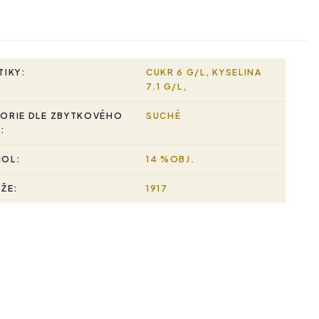
TIKY:
CUKR 6 G/L, KYSELINA
7.1 G/L,
ORIE DLE ZBYTKOVÉHO
SUCHÉ
:
HOL:
14 %OBJ.
RŽE:
1917