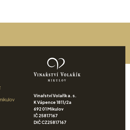
z
Vinařství Volařík a. s.
mikulov
K Vápence 1811/2a
692 01 Mikulov
IČ 25817167
DIČ CZ25817167