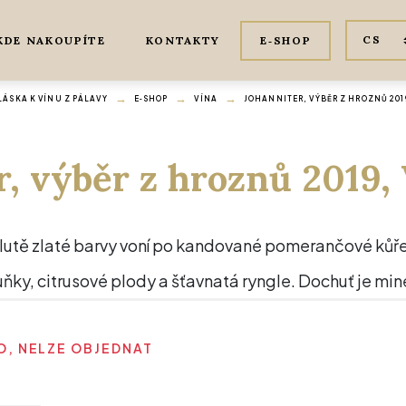
KDE NAKOUPÍTE
KONTAKTY
E‑SHOP
ÁSKA K VÍNU Z PÁLAVY
E‑SHOP
VÍNA
JOHANNITER, VÝBĚR Z HROZNŮ 201
r, výběr z hroznů 2019,
žlutě zlaté barvy voní po kandované pomerančové kůře,
ky, citrusové plody a šťavnatá ryngle. Dochuť je mine
, NELZE OBJEDNAT