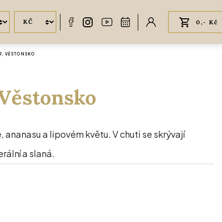
0,- Kč
9, VĚSTONSKO
 Věstonsko
 ananasu a lipovém květu. V chuti se skrývají
rální a slaná.