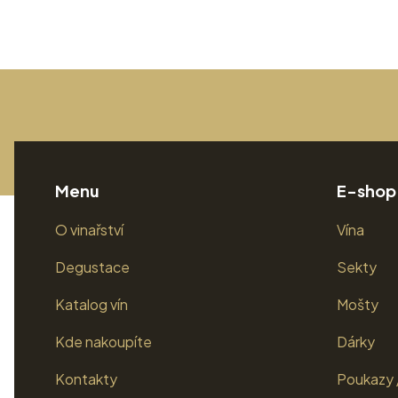
Menu
E-shop
O vinařství
Vína
Degustace
Sekty
Katalog vín
Mošty
Kde nakoupíte
Dárky
Kontakty
Poukazy 