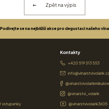
Zpět na výpis
Podívejte se na nejbližší akce pro degustaci našeho vína
Kontakty
+420 519 513 553
info@vinarstvivolarik.c
@vinarstvivolarikmikulov
@vinarstvi_volarik
/ vstupenky
@vinarstvivolarik3605