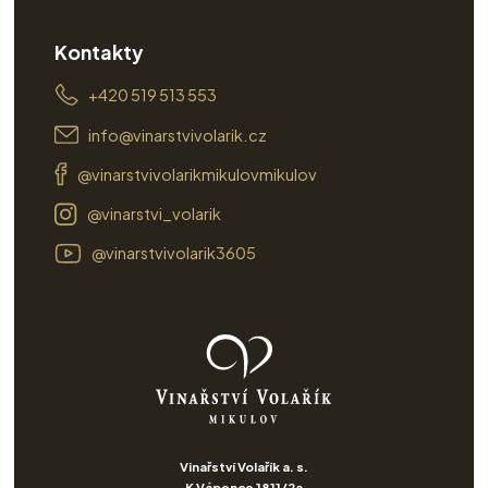
Kontakty
+420 519 513 553
info@vinarstvivolarik.cz
@vinarstvivolarikmikulovmikulov
@vinarstvi_volarik
@vinarstvivolarik3605
Vinařství Volařík a. s.
K Vápence 1811/2a