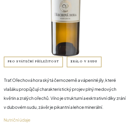
PRO SVÁTEČNÍ PŘÍLEŽITOST
ZRÁLO V SUDU
Trať Ořechová hora skýtá černozemě a vápenité jíly, které
vlašáku propůjčují charakteristický projev plný medových
květin a zralých ořechů. Víno je strukturní a exktrativní díky zrání
v dubovém sudu, závěr je pikantní a lehce minerální.
Nutriční údaje