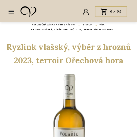
0,- Kč
NEKONEČNÁ LÁSKA K VÍNU Z PÁLAVY
E‑SHOP
VÍNA
RYZLINK VLAŠSKÝ, VÝBĚR Z HROZNŮ 2023, TERROIR OŘECHOVÁ HORA
Ryzlink vlašský, výběr z hroznů
2023, terroir Ořechová hora