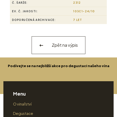
Č. ŠARŽE:
2312
EV. Č. JAKOSTI:
103C1-24/10
DOPORUČENÁ ARCHIVACE:
7 LET
Zpět na výpis
Podívejte se na nejbližší akce pro degustaci našeho vína
Menu
O vinařství
Degustace