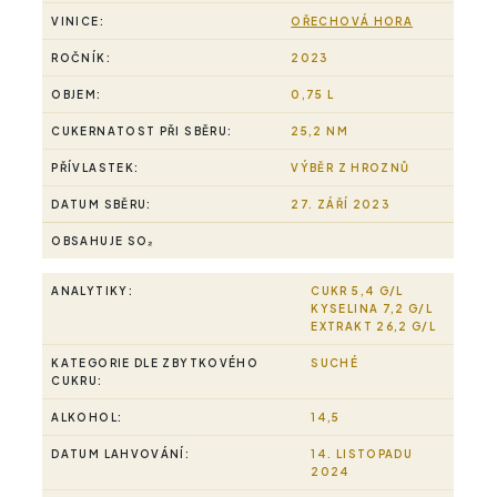
VINICE:
OŘECHOVÁ HORA
ROČNÍK:
2023
OBJEM:
0,75 L
CUKERNATOST PŘI SBĚRU:
25,2 NM
PŘÍVLASTEK:
VÝBĚR Z HROZNŮ
DATUM SBĚRU:
27. ZÁŘÍ 2023
OBSAHUJE SO₂
ANALYTIKY:
CUKR 5,4 G/L
KYSELINA 7,2 G/L
EXTRAKT 26,2 G/L
KATEGORIE DLE ZBYTKOVÉHO
SUCHÉ
CUKRU:
ALKOHOL:
14,5
DATUM LAHVOVÁNÍ:
14. LISTOPADU
2024