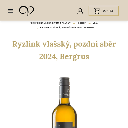
0,- Kč
NEKONEČNÁ LÁSKA K VÍNU Z PÁLAVY
E‑SHOP
VÍNA
RYZLINK VLAŠSKÝ, POZDNÍ SBĚR 2024, BERGRUS
Ryzlink vlašský, pozdní sběr
2024, Bergrus