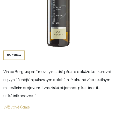
NOVINKA
Vinice Bergrus patří mezi ty mladší, přesto dokáže konkurovat
nejvyhlášenějším pálavským polohám. Mohutné víno se silným
minerálním projevem si vás získá příjemnou pikantností a
unikátní kovovostí.
Výživové údaje