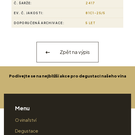
Č. ŠARŽE:
2417
EV. Č. JAKOSTI:
81C1-25/5
DOPORUČENÁ ARCHIVACE:
5 LET
Zpět na výpis
Podívejte se na nejbližší akce pro degustaci našeho vína
Menu
O vinařství
Degustace