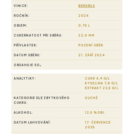
VINICE:
BERGRUS
ROČNÍK:
2024
OBJEM:
0,75 L
CUKERNATOST PŘI SBĚRU:
22,0 NM
PŘÍVLASTEK:
POZDNÍ SBĚR
DATUM SBĚRU:
21. ZÁŘÍ 2024
OBSAHUJE SO₂
ANALYTIKY:
CUKR 4,9 G/L
KYSELINA 7,8 G/L
EXTRAKT 23,5 G/L
KATEGORIE DLE ZBYTKOVÉHO
SUCHÉ
CUKRU:
ALKOHOL:
12,5 %OBJ.
DATUM LAHVOVÁNÍ:
17. ČERVENCE
2025