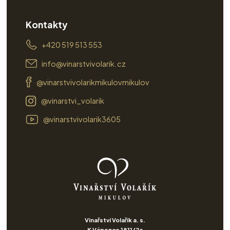
Kontakty
+420 519 513 553
info@vinarstvivolarik.cz
@vinarstvivolarikmikulovmikulov
@vinarstvi_volarik
@vinarstvivolarik3605
Vinařství Volařík a. s.
K Vápence 1811/2a