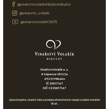
@vinarstvivolarikmikulovmikulov
@vinarstvi_volarik
@vinarstvivolarik3605
Vinařství Volařík a. s.
K Vápence 1811/2a
692 01 Mikulov
IČ 25817167
DIČ CZ25817167
Upozorňujeme, že platí zákaz prodeje alkoholických nápojů osobám mladším
18 let.