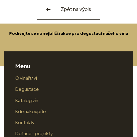
Zpět na výpis
Podívejte se na nejbližší akce pro degustaci našeho vína
Menu
O vinařství
Degustace
Katalog vín
Kde nakoupíte
Kontakty
Dotace - projekty