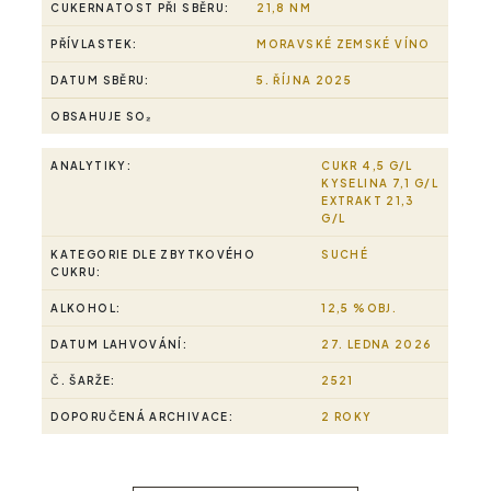
CUKERNATOST PŘI SBĚRU:
21,8 NM
PŘÍVLASTEK:
MORAVSKÉ ZEMSKÉ VÍNO
DATUM SBĚRU:
5. ŘÍJNA 2025
OBSAHUJE SO₂
ANALYTIKY:
CUKR 4,5 G/L
KYSELINA 7,1 G/L
EXTRAKT 21,3
G/L
KATEGORIE DLE ZBYTKOVÉHO
SUCHÉ
CUKRU:
ALKOHOL:
12,5 %OBJ.
DATUM LAHVOVÁNÍ:
27. LEDNA 2026
Č. ŠARŽE:
2521
DOPORUČENÁ ARCHIVACE:
2 ROKY