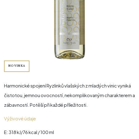
NOVINKA
Harmonické spojení Ryzlinků vlašských z mladých vinic vyniká
čistotou, jemnou ovocností, nekomplikovaným charakterem a
zábavností. Potěší při každé příležitosti.
Výživové údaje
E: 318 kJ/76 kcal / 100 ml