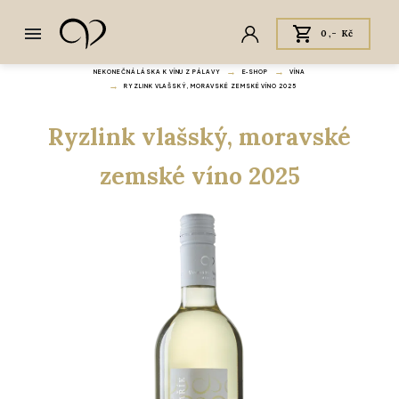
0,- Kč
NEKONEČNÁ LÁSKA K VÍNU Z PÁLAVY
E‑SHOP
VÍNA
RYZLINK VLAŠSKÝ, MORAVSKÉ ZEMSKÉ VÍNO 2025
Ryzlink vlašský, moravské
zemské víno 2025