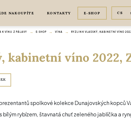
KDE NAKOUPÍTE
KONTAKTY
E‑SHOP
 K VÍNU Z PÁLAVY
E‑SHOP
VÍNA
RYZLINK VLAŠSKÝ, KABINETNÍ VÍNO 2022
, kabinetní víno 2022,
REK
eprezentantů spolkové kolekce Dunajovských kopců Vás
í s bílým rybízem, štavnatá chuť zeleného jablíčka a ryn