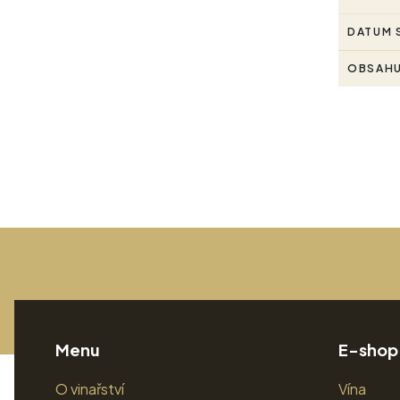
DATUM 
OBSAHU
Menu
E-shop
O vinařství
Vína