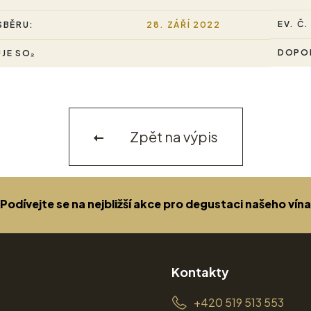
EV. Č.
SBĚRU:
28. ZÁŘÍ 2022
DOPOR
JE SO₂
Zpět na výpis
Podívejte se na nejbližší akce pro degustaci našeho vína
Kontakty
+420 519 513 553