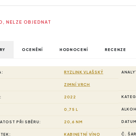
, NELZE OBJEDNAT
RY
OCENĚNÍ
HODNOCENÍ
RECENZE
A:
RYZLINK VLAŠSKÝ
ANALY
ZIMNÍ VRCH
KATEG
:
2022
ALKO
0,75 L
DATUM
ATOST PŘI SBĚRU:
20,6 NM
Č. ŠA
STEK:
KABINETNÍ VÍNO