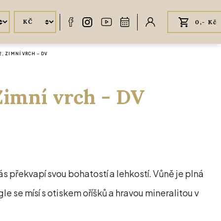
0,- Kč
, ZIMNÍ VRCH - DV
 Zimní vrch - DV
 překvapí svou bohatostí a lehkostí. Vůně je plná
gle se mísí s otiskem oříšků a hravou mineralitou v