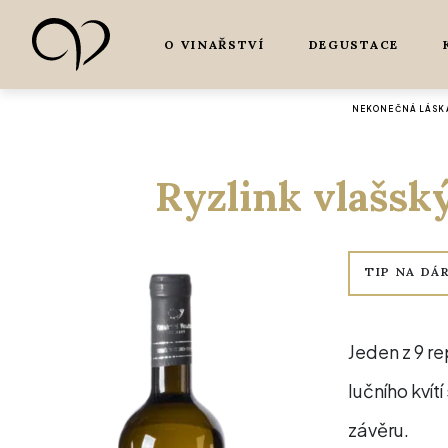
O VINAŘSTVÍ
DEGUSTACE
NEKONEČNÁ LÁSKA
Ryzlink vlašský
TIP NA DÁ
Jeden z 9 r
lučního kvít
závěru.