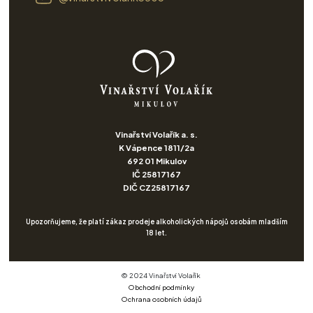
Vinařství Volařík a. s.
K Vápence 1811/2a
692 01 Mikulov
IČ 25817167
DIČ CZ25817167
Upozorňujeme, že platí zákaz prodeje alkoholických nápojů osobám mladším
18 let.
© 2024 Vinařství Volařík
Obchodní podmínky
Ochrana osobních údajů