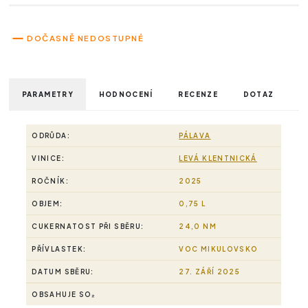
DOČASNĚ NEDOSTUPNÉ
PARAMETRY
HODNOCENÍ
RECENZE
DOTAZ
ODRŮDA:
PÁLAVA
VINICE:
LEVÁ KLENTNICKÁ
ROČNÍK:
2025
OBJEM:
0,75 L
CUKERNATOST PŘI SBĚRU:
24,0 NM
PŘÍVLASTEK:
VOC MIKULOVSKO
DATUM SBĚRU:
27. ZÁŘÍ 2025
OBSAHUJE SO₂