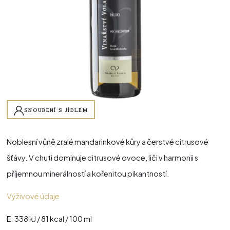
SNOUBENÍ S JÍDLEM
Noblesní vůně zralé mandarinkové kůry a čerstvé citrusové
šťávy. V chuti dominuje citrusové ovoce, liči v harmonii s
příjemnou minerálností a kořenitou pikantností.
Výživové údaje
E: 338 kJ / 81 kcal / 100 ml