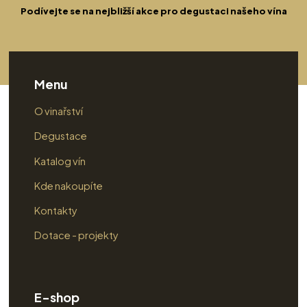
Podívejte se na nejbližší akce pro degustaci našeho vína
Menu
O vinařství
Degustace
Katalog vín
Kde nakoupíte
Kontakty
Dotace - projekty
E-shop