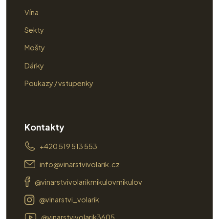
Vína
Sekty
Mošty
Dárky
Poukazy / vstupenky
Kontakty
+420 519 513 553
info@vinarstvivolarik.cz
@vinarstvivolarikmikulovmikulov
@vinarstvi_volarik
@vinarstvivolarik3605