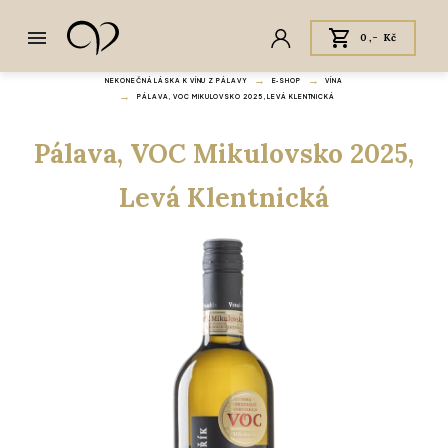
0,- Kč
NEKONEČNÁ LÁSKA K VÍNU Z PÁLAVY
E‑SHOP
VÍNA
PÁLAVA, VOC MIKULOVSKO 2025, LEVÁ KLENTNICKÁ
Pálava, VOC Mikulovsko 2025,
Levá Klentnická