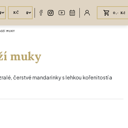
0,- Kč
 BOŽÍ MUKY
oží muky
zralé, čerstvé mandarinky s lehkou kořenitostí a