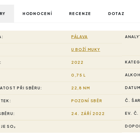
RY
HODNOCENÍ
RECENZE
DOTAZ
A:
PÁLAVA
ANALY
U BOŽÍ MUKY
KATEG
:
2022
ALKO
0,75 L
DATUM
ATOST PŘI SBĚRU:
22,8 NM
Č. ŠA
STEK:
POZDNÍ SBĚR
EV. Č.
SBĚRU:
24. ZÁŘÍ 2022
DOPOR
JE SO₂