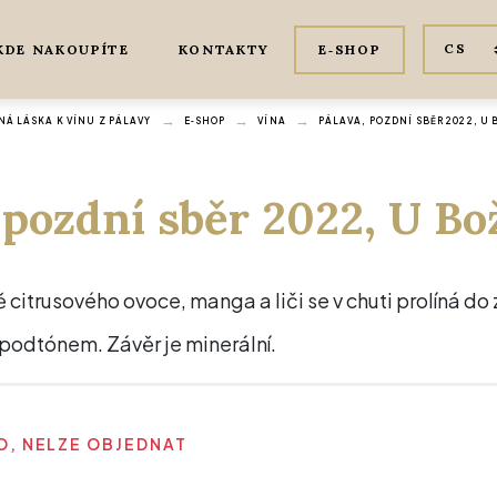
KDE NAKOUPÍTE
KONTAKTY
E‑SHOP
Á LÁSKA K VÍNU Z PÁLAVY
E‑SHOP
VÍNA
PÁLAVA, POZDNÍ SBĚR 2022, U
 pozdní sběr 2022, U B
citrusového ovoce, manga a liči se v chuti prolíná do 
podtónem. Závěr je minerální.
, NELZE OBJEDNAT