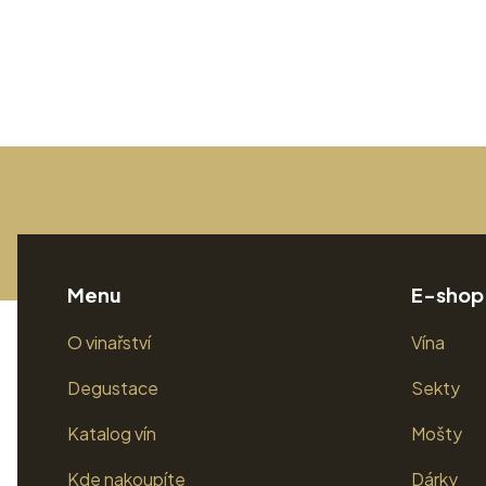
Menu
E-shop
O vinařství
Vína
Degustace
Sekty
Katalog vín
Mošty
Kde nakoupíte
Dárky