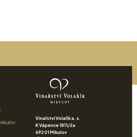
z
Vinařství Volařík a. s.
mikulov
K Vápence 1811/2a
692 01 Mikulov