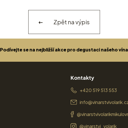
Zpět na výpis
Podívejte se na nejbližší akce pro degustaci našeho vína
Kontakty
+420 519 513 553
info@vinarstvivolarik.c
@vinarstvivolarikmikulov
@vinarstvi_volarik