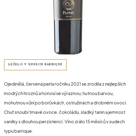
LEŽELO V SUDECH BARRIQUE
Ojedinělá, červená perla ročníku 2021 se zrodila z nejlepších
modrých hroznů a honosí se výraznou, hutnou barvou,
mohutnou vůní po borůvkách, ostružinách a drobném ovoci.
Chuť snoubí tmavé ovoce, čokoládu, sladký tanin a jemnost
vanilky s dlouhou perzistencí. Víno zrálo 15 měsíců v sudech
typu barrique.