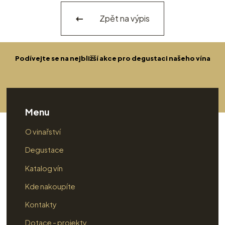
Zpět na výpis
Podívejte se na nejbližší akce pro degustaci našeho vína
Menu
O vinařství
Degustace
Katalog vín
Kde nakoupíte
Kontakty
Dotace - projekty