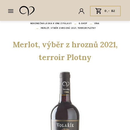
0,- Kč
NEKONEČNÁ LÁSKA K VÍNU Z PÁLAVY
E‑SHOP
VÍNA
MERLOT, VÝBĚR Z HROZNŮ 2021, TERROIR PLOTNY
Merlot, výběr z hroznů 2021,
terroir Plotny