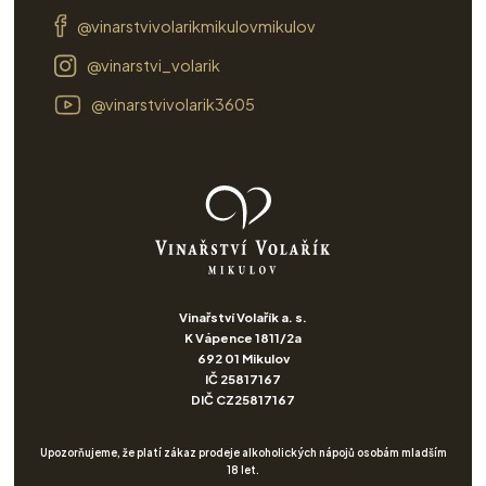
@vinarstvivolarikmikulovmikulov
@vinarstvi_volarik
@vinarstvivolarik3605
Vinařství Volařík a. s.
K Vápence 1811/2a
692 01 Mikulov
IČ 25817167
DIČ CZ25817167
Upozorňujeme, že platí zákaz prodeje alkoholických nápojů osobám mladším
18 let.