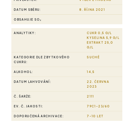
DATUM SBĚRU:
8. ŘÍJNA 2021
OBSAHUJE SO₂
ANALYTIKY:
CUKR 0,5 G/L
KYSELINA 5,9 G/L
EXTRAKT 25,0
G/L
KATEGORIE DLE ZBYTKOVÉHO
SUCHÉ
CUKRU:
ALKOHOL:
14,5
DATUM LAHVOVÁNÍ:
22. ČERVNA
2023
Č. ŠARŽE:
2111
EV. Č. JAKOSTI:
79C1-23/60
DOPORUČENÁ ARCHIVACE:
7-10 LET