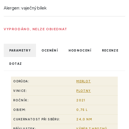
Alergen: vaječný bílek
VYPRODÁNO, NELZE OBJEDNAT
PARAMETRY
OCENĚNÍ
HODNOCENÍ
RECENZE
DOTAZ
ODRŮDA:
MERLOT
VINICE:
PLOTNY
ROČNÍK:
2021
OBJEM:
0,75 L
CUKERNATOST PŘI SBĚRU:
24,0 NM
PŘÍVLASTEK:
VÝBĚR Z HROZNŮ