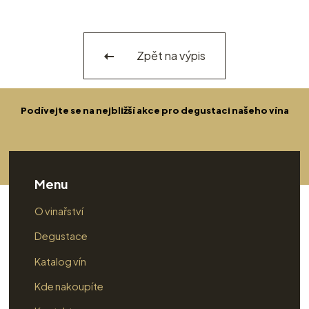
Zpět na výpis
Podívejte se na nejbližší akce pro degustaci našeho vína
Menu
O vinařství
Degustace
Katalog vín
Kde nakoupíte