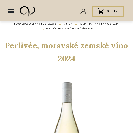
0,- Kč
NEKONEČNÁ LÁSKA K VÍNU Z PÁLAVY
E‑SHOP
SEKTY / PERLIVÁ VÍNA / DESTILÁTY
PERLIVÉE, MORAVSKÉ ZEMSKÉ VÍNO 2024
Perlivée, moravské zemské víno
2024