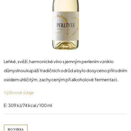
Lehké, svěží, harmonické víno s jemným perlením vzniklo
důmyslnou kupáží tradičních odrůd a bylo dosyceno přírodním
oxidem uhličitým, zachyceným při alkoholové fermentaci.
Výživové údaje
E: 309 kJ/74 kcal / 100 ml
NOVINKA