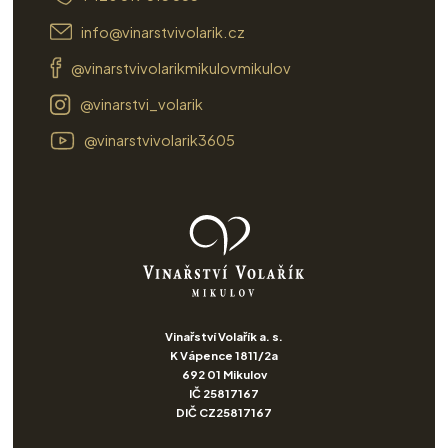
info@vinarstvivolarik.cz
@vinarstvivolarikmikulovmikulov
@vinarstvi_volarik
@vinarstvivolarik3605
Vinařství Volařík a. s.
K Vápence 1811/2a
692 01 Mikulov
IČ 25817167
DIČ CZ25817167