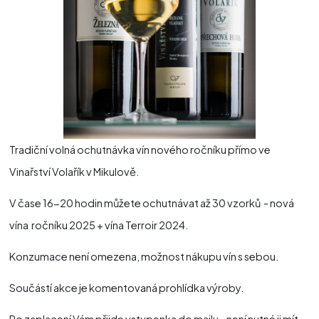
Tradiční volná ochutnávka vín nového ročníku přímo ve
Vinařství Volařík v Mikulově.
V čase 16-20 hodin můžete ochutnávat až 30 vzorků - nová
vína ročníku 2025 + vína Terroir 2024.
Konzumace není omezena, možnost nákupu vín s sebou.
Součástí akce je komentovaná prohlídka výroby.
Po zaplacení Vám přijde vstupenka do mailu - není nutné ji mít