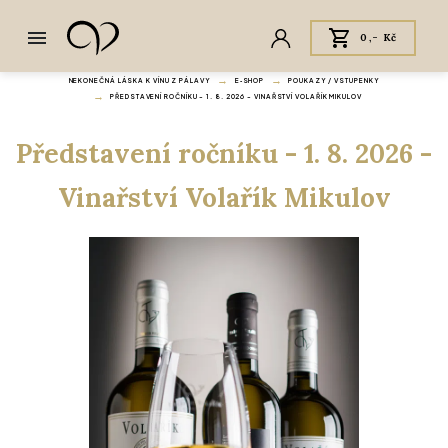
0,- Kč
NEKONEČNÁ LÁSKA K VÍNU Z PÁLAVY
E‑SHOP
POUKAZY / VSTUPENKY
PŘEDSTAVENÍ ROČNÍKU - 1. 8. 2026 - VINAŘSTVÍ VOLAŘÍK MIKULOV
Představení ročníku - 1. 8. 2026 -
Vinařství Volařík Mikulov