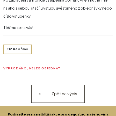
na akci s sebou, stačí u vstupu uvést jméno z objednávky nebo
číslo vstupenky.
Těšíme se na vás!
TIP NA DÁREK
VYPRODÁNO, NELZE OBJEDNAT
Zpět na výpis
Podívejte se na nejbližší akce pro degustaci našeho vína