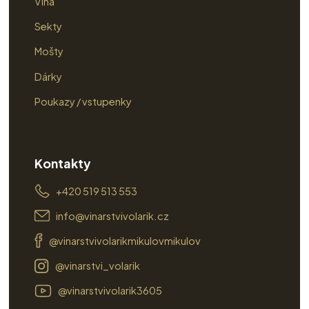
Vína
Sekty
Mošty
Dárky
Poukazy / vstupenky
Kontakty
+420 519 513 553
info@vinarstvivolarik.cz
@vinarstvivolarikmikulovmikulov
@vinarstvi_volarik
@vinarstvivolarik3605