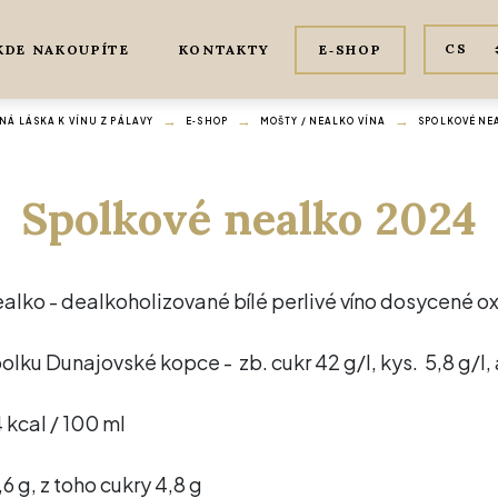
KDE NAKOUPÍTE
KONTAKTY
E‑SHOP
Á LÁSKA K VÍNU Z PÁLAVY
E‑SHOP
MOŠTY / NEALKO VÍNA
SPOLKOVÉ NE
Spolkové nealko 2024
alko - dealkoholizované bílé perlivé víno dosycené o
olku Dunajovské kopce - zb. cukr 42 g/l, kys. 5,8 g/l,
4 kcal / 100 ml
6 g, z toho cukry 4,8 g