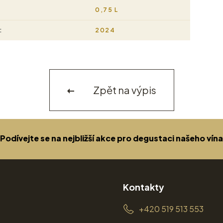
0,75 L
:
2024
Zpět na výpis
Podívejte se na nejbližší akce pro degustaci našeho vína
Kontakty
+420 519 513 553