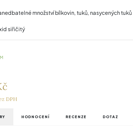
nedbatelné množství bílkovin, tuků, nasycených tuků 
id siřičitý
EM
Kč
bez DPH
RY
HODNOCENÍ
RECENZE
DOTAZ