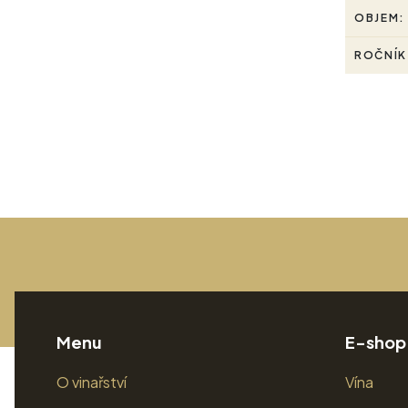
OBJEM:
ROČNÍK
Menu
E-shop
O vinařství
Vína