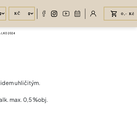
0,- Kč
ALKO 2024
xidem uhličitým.
 alk. max. 0,5 %obj.