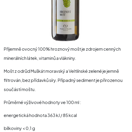
Příjemně ovocný 100% hroznový mošt je zdrojem cenných
minerálních látek, vitaminů a vlákniny.
Mošt z odrůd Muškát moravský a Veltlínské zelené je jemně
filtrován, bez přídavků síry. Případný sediment je přirozenou
součástí moštu.
Průměrné výživové hodnoty ve 100 ml :
energetická hodnota 363 kJ / 85 kcal
bílkoviny < 0,1 g