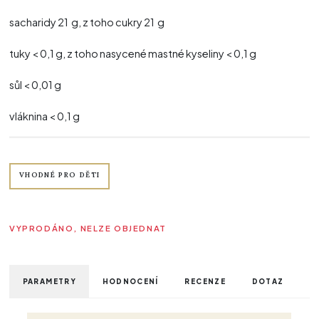
sacharidy 21 g, z toho cukry 21 g
tuky < 0,1 g, z toho nasycené mastné kyseliny < 0,1 g
sůl < 0,01 g
vláknina < 0,1 g
VHODNÉ PRO DĚTI
VYPRODÁNO, NELZE OBJEDNAT
PARAMETRY
HODNOCENÍ
RECENZE
DOTAZ