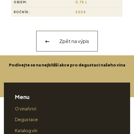
OBJEM:
0,75 L
ROČNÍK:
2024
Zpět na výpis
Podívejte se na nejbližší akce pro degustaci našeho vína
Menu
O vinařství
Degustace
Katalog vín