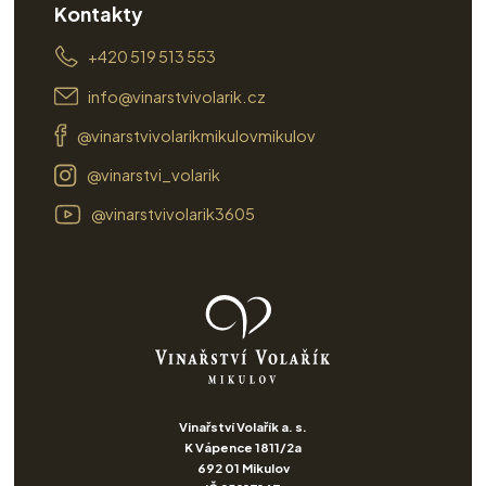
Kontakty
+420 519 513 553
info@vinarstvivolarik.cz
@vinarstvivolarikmikulovmikulov
@vinarstvi_volarik
@vinarstvivolarik3605
Vinařství Volařík a. s.
K Vápence 1811/2a
692 01 Mikulov