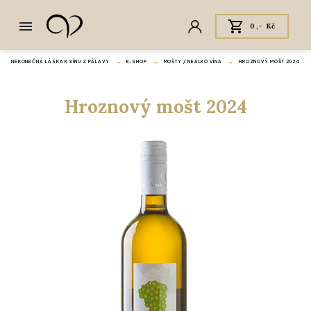
0,- Kč
NEKONEČNÁ LÁSKA K VÍNU Z PÁLAVY
E‑SHOP
MOŠTY / NEALKO VÍNA
HROZNOVÝ MOŠT 2024
Hroznový mošt 2024