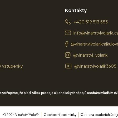
Kontakty
+420 519 513 553
info@vinarstvivolarik.c
@vinarstvivolarikmikulov
@vinarstvi_volarik
/ vstupenky
@vinarstvivolarik3605
zorňujeme, že platí zákaz prodeje alkoholických nápojů osobám mladším 18 
© 2024 Vinařství Volařík
Obchodní podmínky
Ochrana osobních údaj