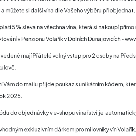
 a můžete si další vína dle Vašeho výběru přiobjednat
platí 5 % sleva na všechna vína, která si nakoupí přímo 
ytování v Penzionu Volařík v Dolních Dunajovicích - ww
vedené mají Přátelé volný vstup pro 2 osoby na Předsta
kulově.
í Vám do mailu přijde poukaz s unikátním kódem, kter
rok 2025.
ódu do objednávky v e-shopu vinařství je automaticky
i vhodným exkluzivním dárkem pro milovníky vín Volařík