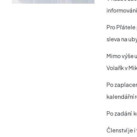
informováni
Pro Přátele 
sleva na ub
Mimo výše u
Volařík v Mi
Po zaplacen
kalendářní 
Po zadání k
Členství je 