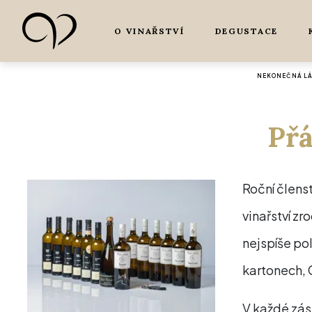
O VINAŘSTVÍ
DEGUSTACE
NEKONEČNÁ LÁS
Přá
Roční členst
vinařství zr
nejspíše po
kartonech,
V každé zás