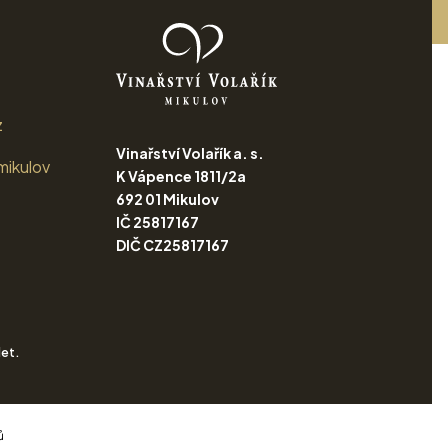
z
Vinařství Volařík a. s.
mikulov
K Vápence 1811/2a
692 01 Mikulov
IČ 25817167
DIČ CZ25817167
let.
ů