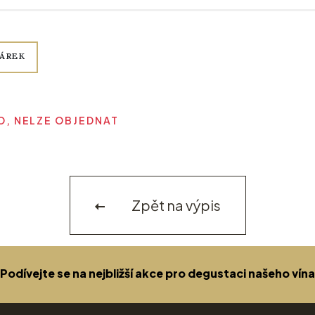
ÁREK
, NELZE OBJEDNAT
Zpět na výpis
Podívejte se na nejbližší akce pro degustaci našeho vína