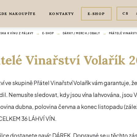
KDE NAKOUPÍTE
KONTAKTY
E‑SHOP
KA K VÍNU Z PÁLAVY
E‑SHOP
DÁRKY / MERCH / OBALY
PŘÁTELÉ VINAŘSTV
telé Vinařství Volařík 
ví ve skupině Přátel Vinařství Volařík vám garantuje, 
odil. Nemusíte sledovat, kdy jsou vína lahvována, jsou
lovina dubna, polovina června a konec listopadu (zálež
 CELKEM 36 LÁHVÍ VÍN.
ilce dostanete navíc DÁREK. Dopravné se u těchto zás