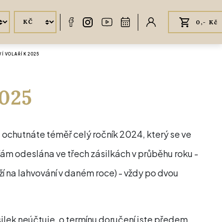
0,- Kč
Í VOLAŘÍK 2025
2025
že ochutnáte téměř celý ročník 2024, který se ve
 Vám odeslána ve třech zásilkách v průběhu roku -
í na lahvování v daném roce) - vždy po dvou
ilek neúčtuje, o termínu doručení jste předem