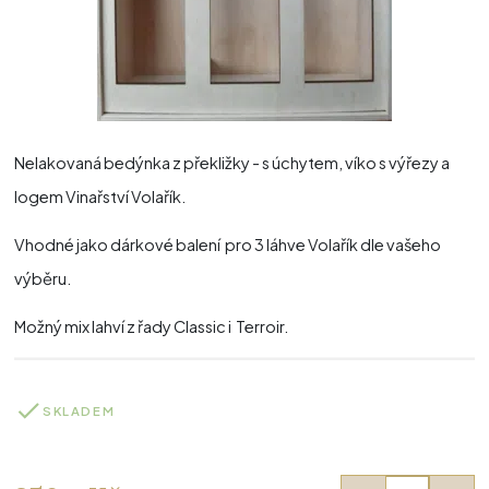
Nelakovaná bedýnka z překližky - s úchytem, víko s výřezy a
logem Vinařství Volařík.
Vhodné jako dárkové balení pro 3 láhve Volařík dle vašeho
výběru.
Možný mix lahví z řady Classic i Terroir.
SKLADEM