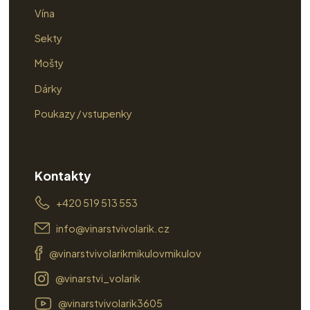
Vína
Sekty
Mošty
Dárky
Poukazy / vstupenky
Kontakty
+420 519 513 553
info@vinarstvivolarik.cz
@vinarstvivolarikmikulovmikulov
@vinarstvi_volarik
@vinarstvivolarik3605