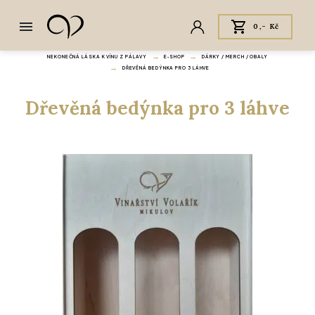
0,- Kč
NEKONEČNÁ LÁSKA K VÍNU Z PÁLAVY
E‑SHOP
DÁRKY / MERCH / OBALY
DŘEVĚNÁ BEDÝNKA PRO 3 LÁHVE
Dřevěná bedýnka pro 3 láhve