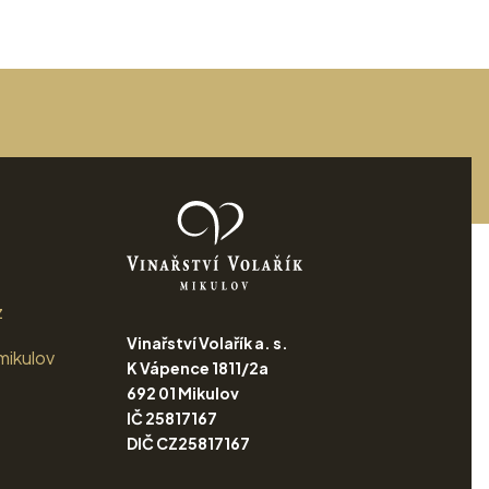
z
Vinařství Volařík a. s.
mikulov
K Vápence 1811/2a
692 01 Mikulov
IČ 25817167
DIČ CZ25817167