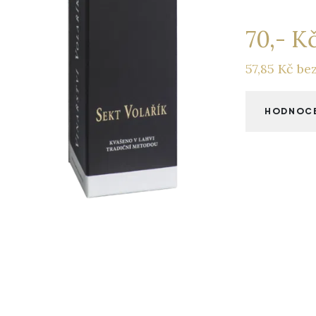
70,- K
57,85 Kč be
HODNOC