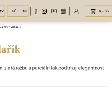
0,- Kč
NA SEKT VOLAŘÍK
lařík
, zlatá ražba a parciální lak podtrhují elegantnost