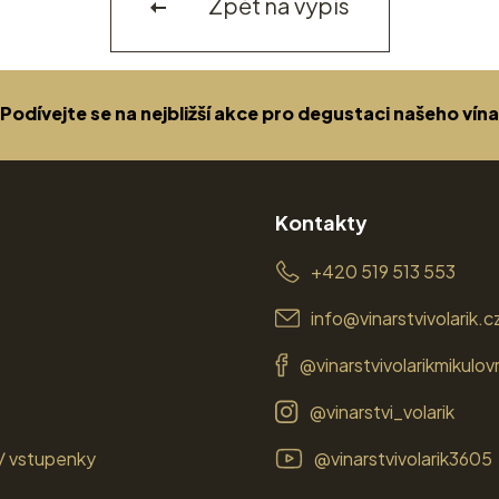
Zpět na výpis
Podívejte se na nejbližší akce pro degustaci našeho vína
Kontakty
+420 519 513 553
info@vinarstvivolarik.c
@vinarstvivolarikmikulov
@vinarstvi_volarik
/ vstupenky
@vinarstvivolarik3605