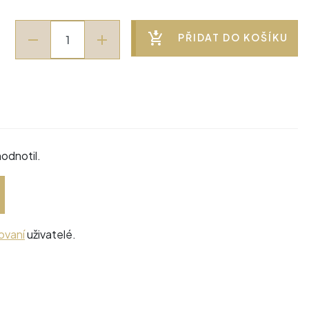
PŘIDAT DO KOŠÍKU
odnotil.
ovaní
uživatelé.