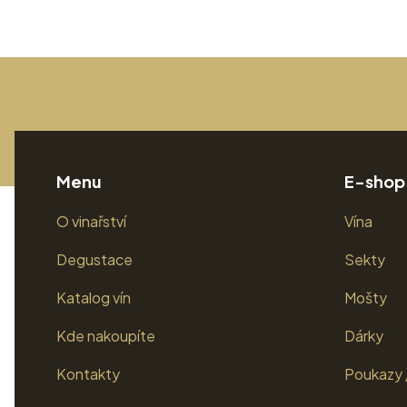
Menu
E-shop
O vinařství
Vína
Degustace
Sekty
Katalog vín
Mošty
Kde nakoupíte
Dárky
Kontakty
Poukazy 