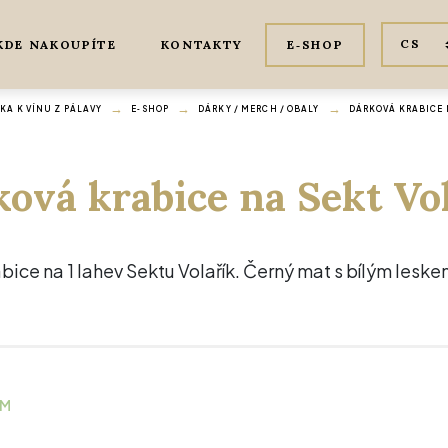
KDE NAKOUPÍTE
KONTAKTY
E‑SHOP
A K VÍNU Z PÁLAVY
E‑SHOP
DÁRKY / MERCH / OBALY
DÁRKOVÁ KRABICE 
ová krabice na Sekt Vo
ice na 1 lahev Sektu Volařík. Černý mat s bílým leskem
EM