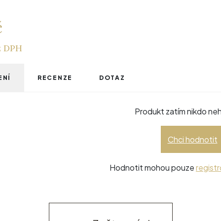
č
z DPH
ENÍ
RECENZE
DOTAZ
Produkt zatím nikdo neh
Chci hodnotit
Hodnotit mohou pouze
registr