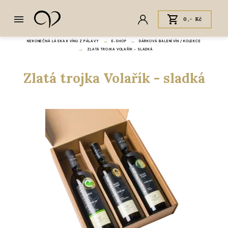
0,- Kč
NEKONEČNÁ LÁSKA K VÍNU Z PÁLAVY
E‑SHOP
DÁRKOVÁ BALENÍ VÍN / KOLEKCE
ZLATÁ TROJKA VOLAŘÍK - SLADKÁ
Zlatá trojka Volařík - sladká