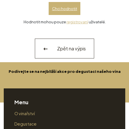
Chci hodnotit
Hodnotit mohou pouze
registrovaní
uživatelé.
Zpět na výpis
Podívejte se na nejbližší akce pro degustaci našeho vína
Menu
O vinařství
Degustace