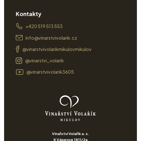
Kontakty
+420 519 513 553
info@vinarstvivolarik.cz
@vinarstvivolarikmikulovmikulov
@vinarstvi_volarik
@vinarstvivolarik3605
Vinařství Volařík a. s.
K Vápence 1811/2a