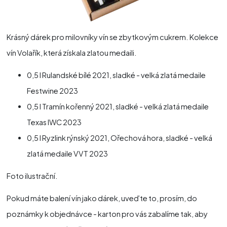
Krásný dárek pro milovníky vín se zbytkovým cukrem. Kolekce
vín Volařík, která získala zlatou medaili.
0,5 l Rulandské bílé 2021, sladké - velká zlatá medaile
Festwine 2023
0,5 l Tramín kořenný 2021, sladké - velká zlatá medaile
Texas IWC 2023
0,5 l Ryzlink rýnský 2021, Ořechová hora, sladké - velká
zlatá medaile VVT 2023
Foto ilustrační.
Pokud máte balení vín jako dárek, uveďte to, prosím, do
poznámky k objednávce - karton pro vás zabalíme tak, aby