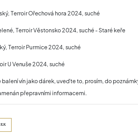
šský, Terroir Ořechová hora 2024, suché
elené, Terroir Věstonsko 2024, suché - Staré keře
ský, Terroir Purmice 2024, suché
roir U Venuše 2024, suché
balení vín jako dárek, uveďte to, prosím, do poznámky
amenán přepravními informacemi.
REK