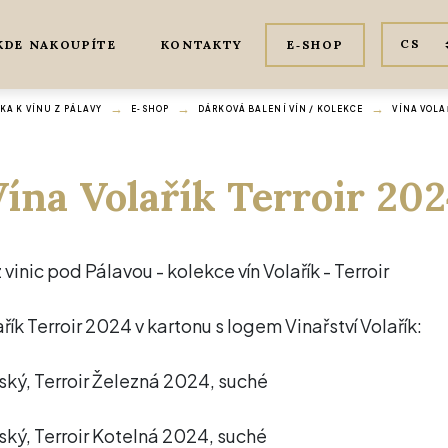
KDE NAKOUPÍTE
KONTAKTY
E‑SHOP
A K VÍNU Z PÁLAVY
E‑SHOP
DÁRKOVÁ BALENÍ VÍN / KOLEKCE
VÍNA VOLA
ína Volařík Terroir 20
z vinic pod Pálavou - kolekce vín Volařík - Terroir
ařík Terroir 2024 v kartonu s logem Vinařství Volařík:
šský, Terroir Železná 2024, suché
šský, Terroir Kotelná 2024, suché