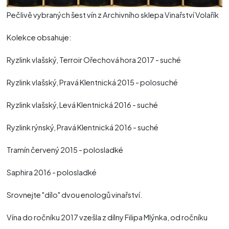
Pečlivě vybraných šest vín z Archivního sklepa Vinařství Volařík
Kolekce obsahuje:
Ryzlink vlašský, Terroir Ořechová hora 2017 - suché
Ryzlink vlašský, Pravá Klentnická 2015 - polosuché
Ryzlink vlašský, Levá Klentnická 2016 - suché
Ryzlink rýnský, Pravá Klentnická 2016 - suché
Tramín červený 2015 - polosladké
Saphira 2016 - polosladké
Srovnejte "dílo" dvou enologů vinařství.
Vína do ročníku 2017 vzešla z dílny Filipa Mlýnka, od ročníku