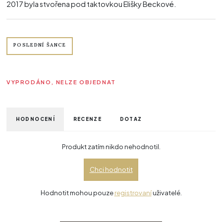
2017 byla stvořena pod taktovkou Elišky Beckové.
POSLEDNÍ ŠANCE
VYPRODÁNO, NELZE OBJEDNAT
HODNOCENÍ
RECENZE
DOTAZ
Produkt zatím nikdo nehodnotil.
Chci hodnotit
Hodnotit mohou pouze
registrovaní
uživatelé.