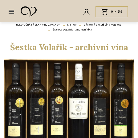
0,- Kč
NEKONEČNÁ LÁSKA K VÍNU Z PÁLAVY
E‑SHOP
DÁRKOVÁ BALENÍ VÍN / KOLEKCE
ŠESTKA VOLAŘÍK - ARCHIVNÍ VÍNA
Šestka Volařík - archivní vína