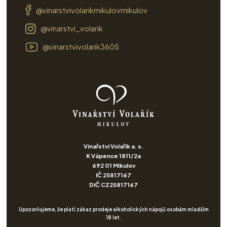
@vinarstvivolarikmikulovmikulov
@vinarstvi_volarik
@vinarstvivolarik3605
Vinařství Volařík a. s.
K Vápence 1811/2a
692 01 Mikulov
IČ 25817167
DIČ CZ25817167
Upozorňujeme, že platí zákaz prodeje alkoholických nápojů osobám mladším
18 let.