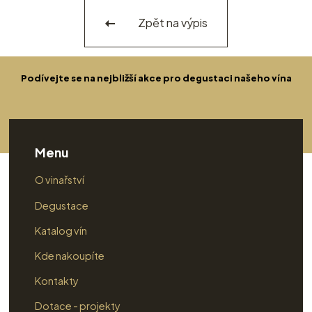
Zpět na výpis
Podívejte se na nejbližší akce pro degustaci našeho vína
Menu
O vinařství
Degustace
Katalog vín
Kde nakoupíte
Kontakty
Dotace - projekty