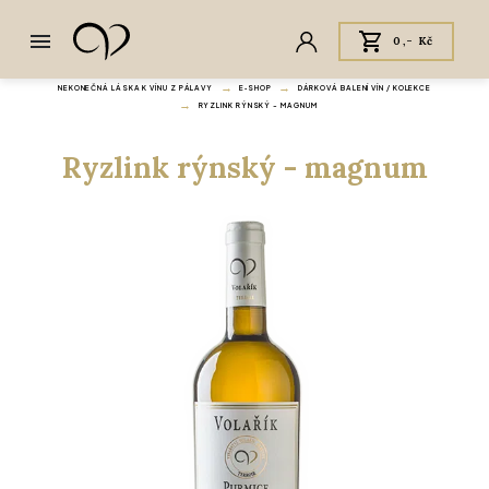
0,- Kč
NEKONEČNÁ LÁSKA K VÍNU Z PÁLAVY
E‑SHOP
DÁRKOVÁ BALENÍ VÍN / KOLEKCE
RYZLINK RÝNSKÝ - MAGNUM
Ryzlink rýnský - magnum