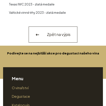
Texas IWC 2023 - zlatá medaile
Valtické vinné trhy 2023 - zlatá medaile
Zpět na výpis
Podívejte se na nejbližší akce pro degustaci našeho vína
Menu
O vinařství
Degustace
Katalog vín