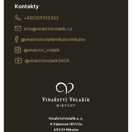
Kontakty
+420 519 513 553
info@vinarstvivolarik.cz
@vinarstvivolarikmikulovmikulov
@vinarstvi_volarik
@vinarstvivolarik3605
Vinařství Volařík a. s.
K Vápence 1811/2a
692 01 Mikulov