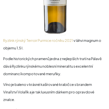
Ryzlink rýnský Terroir Purmice ročníku 2021
v láhvi magnum o
objemu 1,5 l.
Podle historických pramenů jedna z nejlepších tratí na Pálavě
dává Ryzlinku rýnskému noblesní mineralitu s excelentní
dominancí kompotované meruňky.
Víno je baleno v krásné kašírované krabičce s brandem
Vinařství Volařík a je tak luxusním dárkem pro opravdové
znalce.