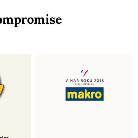
 compromise
wine