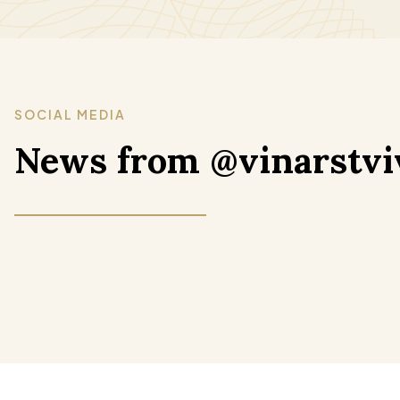
SOCIAL MEDIA
News from @vinarstvi
Letošní KRÁL VÍN České republiky obdařil naše
Mrkněte na fotky, které komentuje náš enolog a
vína pěti velkými zlatými a třemi zlatými medailemi
výkonný ředitel Ondřej Tichý takto: ,,Ve vinicích
takto: Velká zlatá medaile - Ryzlink vlašský Plotny
jsme právě dokončili tzv. zelenou sklizeň, při které
2024, Ryzlinky rýnské z Věstonska a Pravé
z každého keře odstraníme část ještě nevyzrálých