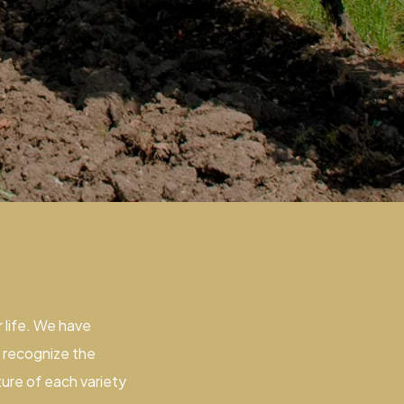
r life. We have
 recognize the
ure of each variety