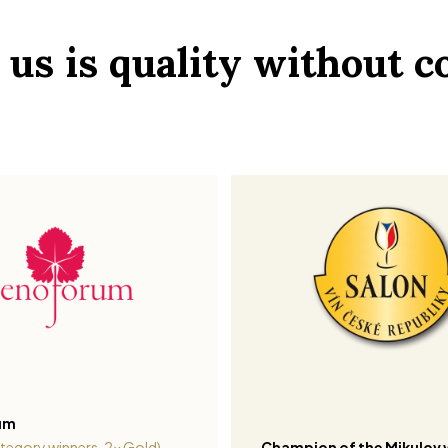
r us is quality without
um
tegory winners, 2x Gold)
Champion of the Mikulov 