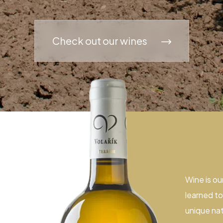
Check out our wines
Wine is ou
learned to
unique nat