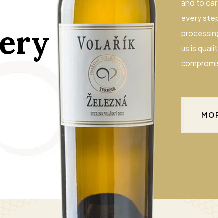
and to care
every step
ery
processing
us is quali
compromi
MOR