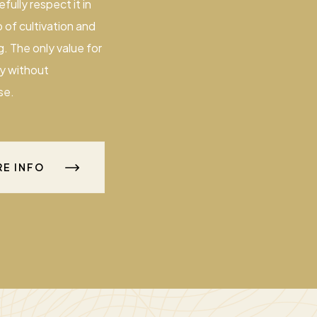
fully respect it in
 of cultivation and
. The only value for
ty without
se.
E INFO