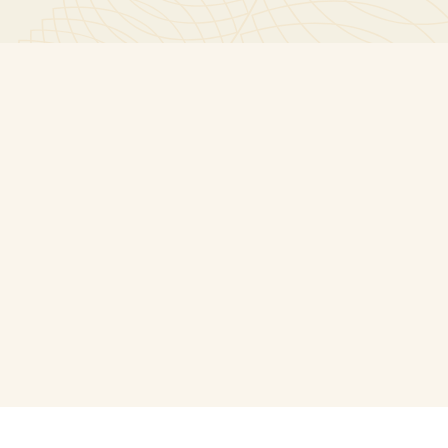
Noční otevřené sklepy Mikulov III právě teď.
Chtěli bychom potěšit osobu, která zjistila, že ji
Přijďte do Vinařství Volařík, jsme tu do 23 hodiny!
chybí brýle a byla v minulém týdnu ve Vinařství
#vinarstvivolarik #nosmikulov
Volařík. Máme je 😉 Předáme na recepci oproti
textu na pouzdru…